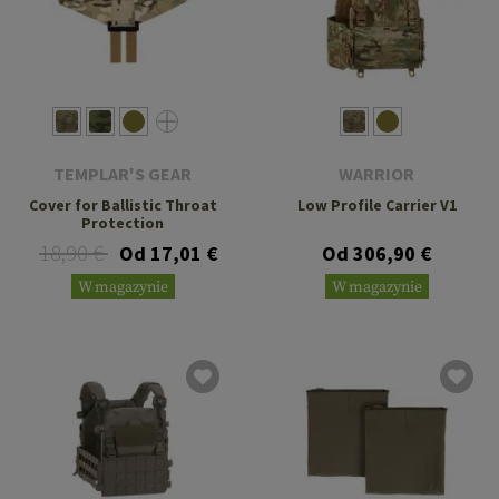
TEMPLAR'S GEAR
WARRIOR
Cover for Ballistic Throat
Low Profile Carrier V1
Protection
18,90 €
Od 17,01 €
Od 306,90 €
W magazynie
W magazynie