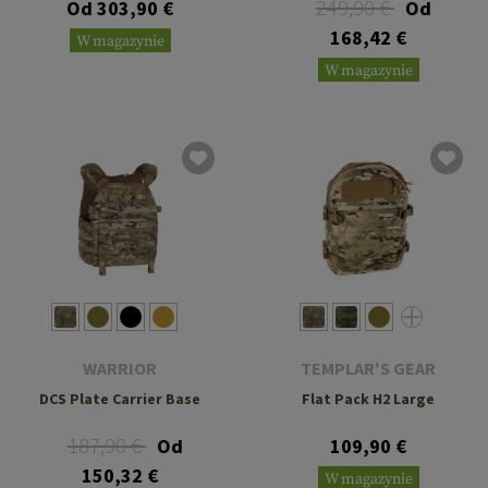
249,90 €
Od 303,90 €
Od
168,42 €
W magazynie
W magazynie
WARRIOR
TEMPLAR'S GEAR
DCS Plate Carrier Base
Flat Pack H2 Large
187,90 €
Od
109,90 €
150,32 €
W magazynie