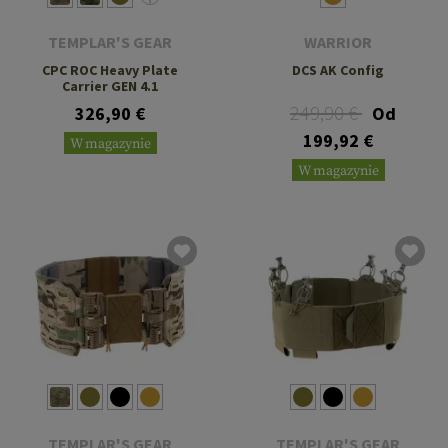
TEMPLAR'S GEAR
WARRIOR
CPC ROC Heavy Plate
DCS AK Config
Carrier GEN 4.1
249,90 €
326,90 €
Od
199,92 €
W magazynie
W magazynie
TEMPLAR'S GEAR
TEMPLAR'S GEAR