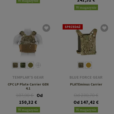
W magazynie
W magazynie
SPRZEDAŻ
TEMPLAR'S GEAR
BLUE FORCE GEAR
CPC LP Plate Carrier GEN
PLATEminus Carrier
4.1
187,90 €
Od 230,70 €
Od
150,32 €
Od 147,42 €
W magazynie
W magazynie