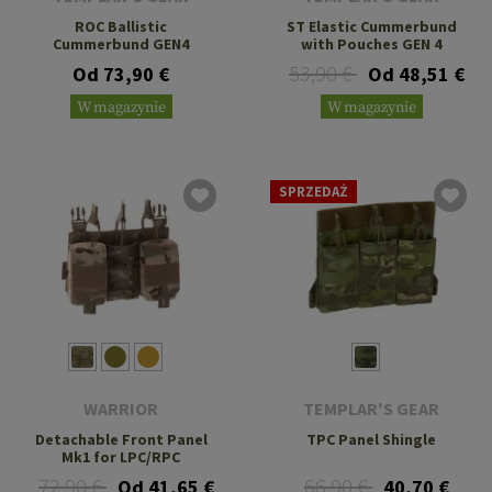
ROC Ballistic
ST Elastic Cummerbund
Cummerbund GEN4
with Pouches GEN 4
53,90 €
Od 73,90 €
Od 48,51 €
W magazynie
W magazynie
SPRZEDAŻ
WARRIOR
TEMPLAR'S GEAR
Detachable Front Panel
TPC Panel Shingle
Mk1 for LPC/RPC
72,90 €
66,90 €
Od 41,65 €
40,70 €