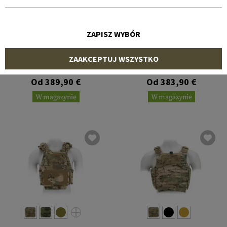
ZAPISZ WYBÓR
CRYE PRECISION
CRYE PRECISION
ZAAKCEPTUJ WSZYSTKO
Pack Zip-On Panel 2.0
Jumpable Plate Carrier
JPC
Od 389,90 €
Od 383,90 €
W magazynie
W magazynie