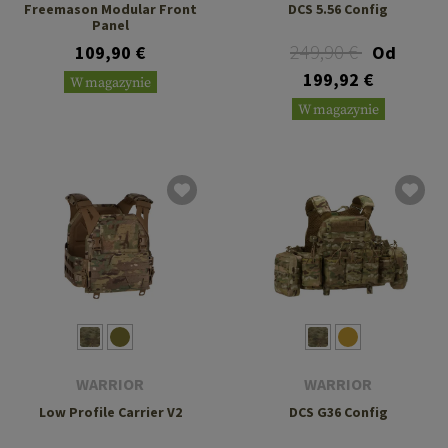
Freemason Modular Front
DCS 5.56 Config
Panel
249,90 €
109,90 €
Od
199,92 €
W magazynie
W magazynie
WARRIOR
WARRIOR
Low Profile Carrier V2
DCS G36 Config