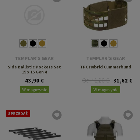
TEMPLAR'S GEAR
TEMPLAR'S GEAR
Side Ballistic Pockets Set
TPC Hybrid Cummerbund
15 x 15 Gen 4
Od 41,20 €
43,90 €
31,62 €
W magazynie
W magazynie
SPRZEDAŻ