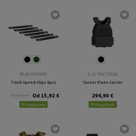
BLACKHAWK
5.11 TACTICAL
7 Inch Speed Clips 6pcs
Tactec Plate Carrier
19,90 €
Od 15,92 €
294,90 €
W magazynie
W magazynie