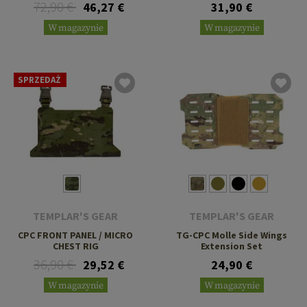
72,90 €
46,27 €
31,90 €
W magazynie
W magazynie
SPRZEDAŻ
TEMPLAR'S GEAR
TEMPLAR'S GEAR
CPC FRONT PANEL / MICRO
TG-CPC Molle Side Wings
CHEST RIG
Extension Set
36,90 €
29,52 €
24,90 €
W magazynie
W magazynie