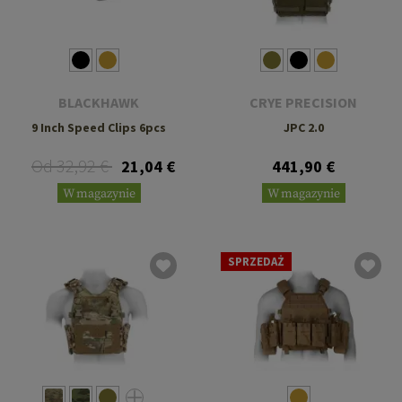
BLACKHAWK
CRYE PRECISION
9 Inch Speed Clips 6pcs
JPC 2.0
Od 32,92 €
21,04 €
441,90 €
W magazynie
W magazynie
SPRZEDAŻ