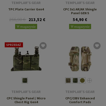
TEMPLAR'S GEAR
TEMPLAR'S GEAR
TPC Plate Carrier Gen4
CPC 3x1 AR/AK Shingle
Panel GEN 5
266,90 €
213,52 €
54,90 €
W magazynie
W magazynie
SPRZEDAŻ
TEMPLAR'S GEAR
TEMPLAR'S GEAR
CPC Shingle Panel / Micro
CPC/CIBV Enhanced
Chest Rig Gen4
Comfort Pads