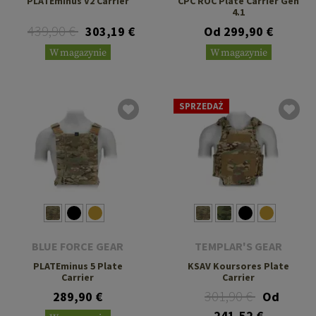
PLATEminus V2 Carrier
CPC ROC Plate Carrier Gen
4.1
439,90 €
303,19 €
Od 299,90 €
W magazynie
W magazynie
SPRZEDAŻ
BLUE FORCE GEAR
TEMPLAR'S GEAR
PLATEminus 5 Plate
KSAV Koursores Plate
Carrier
Carrier
301,90 €
289,90 €
Od
241,52 €