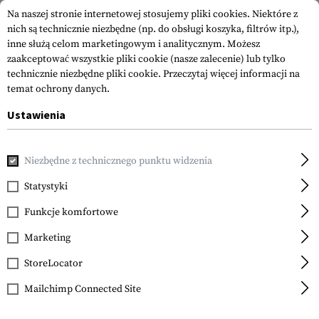
Na naszej stronie internetowej stosujemy pliki cookies. Niektóre z
nich są technicznie niezbędne (np. do obsługi koszyka, filtrów itp.),
inne służą celom marketingowym i analitycznym. Możesz
zaakceptować wszystkie pliki cookie (nasze zalecenie) lub tylko
technicznie niezbędne pliki cookie.
Przeczytaj więcej informacji na
temat ochrony danych.
Ustawienia
Strona główna
Obsługa Klienta
Płatność
Niezbędne z technicznego punktu widzenia
Płatność
Statystyki
Funkcje komfortowe
Marketing
Jak zapłacić? - Aby zapewnić CI
wygodną i bezpieczną realizację
StoreLocator
transakcji, oferujemy różne
Mailchimp Connected Site
metody płatności.
PRZELEW BANKOWY -
Jeśli