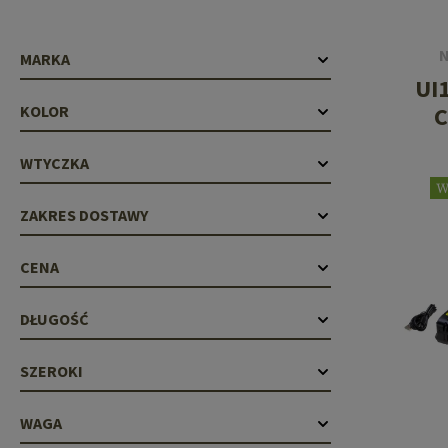
Recoil Parts
Cleaning Brushes
Case Deflectors
Cleaning Kits
MARKA
UI
Lufy
C
KOLOR
Bloki Gazowe
WTYCZKA
Dust Covers
W
Akcesoria
ZAKRES DOSTAWY
CENA
DŁUGOŚĆ
SZEROKI
WAGA