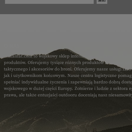
O NAS
armamat.com to wojskowy sklep internetowy dla Europy z bard
produktów. Oferujemy tysiące różnych produktów z zakresu spr
taktycznego i akcesoriów do broni. Oferujemy nasze usługi zar
jak i użytkownikom końcowym. Nasze centra logistyczne poma
spełniać indywidualne życzenia i zapewniają bardzo dobrą dost
wojskowego w dużej części Europy. Żołnierze i ludzie z sektora
prawa, ale także entuzjaści outdooru doceniają nasz niesamowi