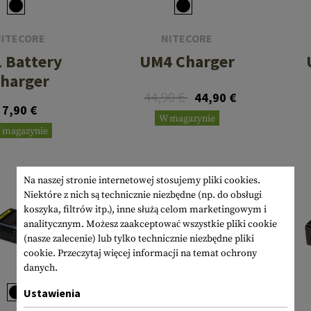
NITECORE
NITECORE
1 Battery
UM4 Charger
harger
44,90 €
44,90 €
7,90 €
W magazynie
 magazynie
Na naszej stronie internetowej stosujemy pliki cookies.
Niektóre z nich są technicznie niezbędne (np. do obsługi
koszyka, filtrów itp.), inne służą celom marketingowym i
analitycznym. Możesz zaakceptować wszystkie pliki cookie
(nasze zalecenie) lub tylko technicznie niezbędne pliki
cookie.
Przeczytaj więcej informacji na temat ochrony
danych.
Ustawienia