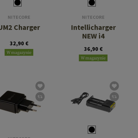
NITECORE
NITECORE
UM2 Charger
Intellicharger
NEW i4
32,90 €
36,90 €
W magazynie
W magazynie