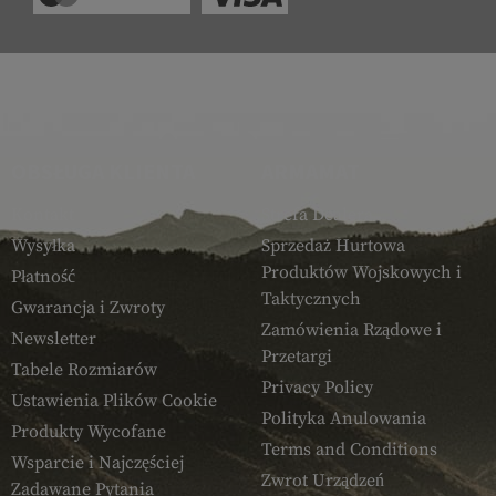
OBSŁUGA KLIENTA
ARMAMAT
Kontakt
Strefa Dealera
Wysyłka
Sprzedaż Hurtowa
Produktów Wojskowych i
Płatność
Taktycznych
Gwarancja i Zwroty
Zamówienia Rządowe i
Newsletter
Przetargi
Tabele Rozmiarów
Privacy Policy
Ustawienia Plików Cookie
Polityka Anulowania
Produkty Wycofane
Terms and Conditions
Wsparcie i Najczęściej
Zwrot Urządzeń
Zadawane Pytania