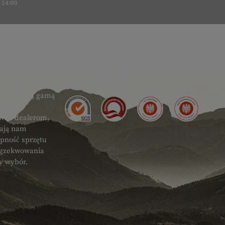
14:00
ZNAK JAKOŚCI
zo szeroką gamą
zętu
ówno dealerom,
gają nam
ępność sprzętu
 egzekwowania
ty wybór.