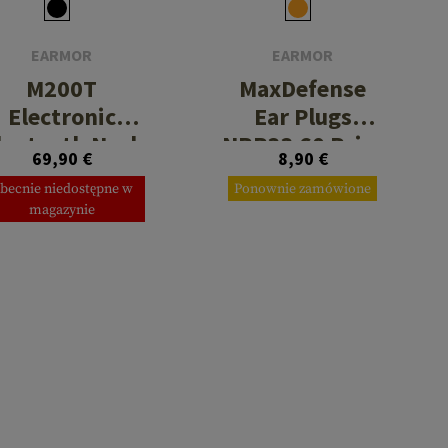
EARMOR
EARMOR
M200T
MaxDefense
Electronic
Ear Plugs
luetooth Neck
NRR33 60 Pairs
69,90 €
8,90 €
Earbuds
Box
becnie niedostępne w
Ponownie zamówione
magazynie