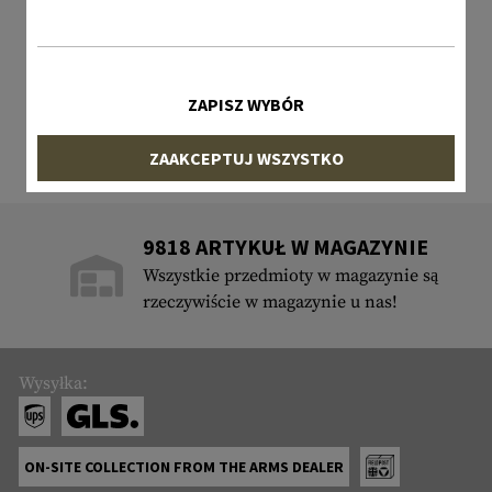
ZAPISZ WYBÓR
ZAAKCEPTUJ WSZYSTKO
9818 ARTYKUŁ W MAGAZYNIE
Wszystkie przedmioty w magazynie są
rzeczywiście w magazynie u nas!
Wysyłka:
ON-SITE COLLECTION FROM THE ARMS DEALER