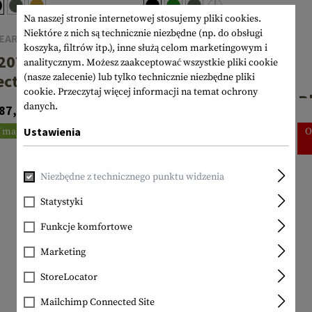
Na naszej stronie internetowej stosujemy pliki cookies.
Niektóre z nich są technicznie niezbędne (np. do obsługi
EARMOR
EARMOR
koszyka, filtrów itp.), inne służą celom marketingowym i
20T Pro
M20 Electronic
analitycznym. Możesz zaakceptować wszystkie pliki cookie
ectronic
Earplug
(nasze zalecenie) lub tylko technicznie niezbędne pliki
cookie.
Przeczytaj więcej informacji na temat ochrony
uetooth
B
danych.
99,90 €
87,90 €
Od
arplug
78,90 €
Ustawienia
 magazynie
O
W magazynie
Niezbędne z technicznego punktu widzenia
Statystyki
Funkcje komfortowe
Marketing
StoreLocator
Mailchimp Connected Site