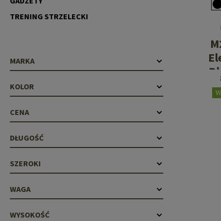
GADŻETY
Recoil Parts
Cleaning Brushes
TRENING STRZELECKI
Case Deflectors
Cleaning Kits
M
Lufy
El
MARKA
Bloki Gazowe
Bl
E
Dust Covers
KOLOR
W
Akcesoria
CENA
DŁUGOŚĆ
SZEROKI
WAGA
WYSOKOŚĆ