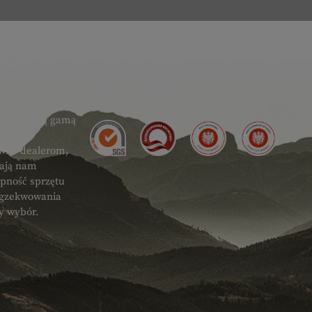
ZNAK JAKOŚCI
zo szeroką gamą
zętu
ówno dealerom,
gają nam
ępność sprzętu
 egzekwowania
ty wybór.