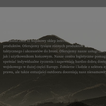
O NAS
armamat.com to wojskowy sklep internetowy dla Europy z bard
produktów. Oferujemy tysiące różnych produktów z zakresu spr
taktycznego i akcesoriów do broni. Oferujemy nasze usługi zar
jak i użytkownikom końcowym. Nasze centra logistyczne poma
spełniać indywidualne życzenia i zapewniają bardzo dobrą dost
wojskowego w dużej części Europy. Żołnierze i ludzie z sektora
prawa, ale także entuzjaści outdooru doceniają nasz niesamowi