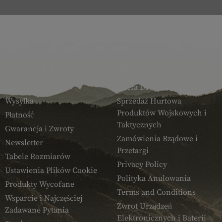
OBSŁUGA KLIENTA
ARMAMAT
Kontakt
Strefa Dealera
Wysyłka
Sprzedaż Hurtowa
Produktów Wojskowych i
Płatność
Taktycznych
Gwarancja i Zwroty
Zamówienia Rządowe i
Newsletter
Przetargi
Tabele Rozmiarów
Privacy Policy
Ustawienia Plików Cookie
Polityka Anulowania
Produkty Wycofane
Terms and Conditions
Wsparcie i Najczęściej
Zwrot Urządzeń
Zadawane Pytania
Elektronicznych i Baterii