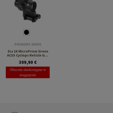
PRIMARY ARMS
SLx 1X MicroPrism Green
ACSS Cyclops Reticle Gen
II
309,90 €
Obecnie niedostępne w
magazynie