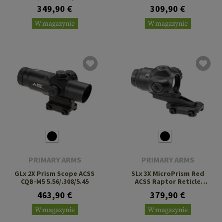
H1/T1 Footprint
349,90 €
309,90 €
W magazynie
W magazynie
PRIMARY ARMS
PRIMARY ARMS
GLx 2X Prism Scope ACSS
SLx 3X MicroPrism Red
CQB-M5 5.56/.308/5.45
ACSS Raptor Reticle
Meter 5.56/.308 Win
463,90 €
379,90 €
W magazynie
W magazynie