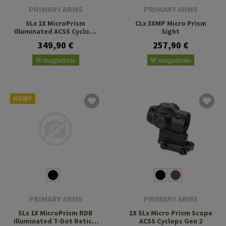
PRIMARY ARMS
PRIMARY ARMS
SLx 1X MicroPrism
CLx 3XMP Micro Prism
Illuminated ACSS Cyclops
Sight
Gen 2 Reticle H1/T1
349,90 €
257,90 €
Footprint
W magazynie
W magazynie
NOWY
PRIMARY ARMS
PRIMARY ARMS
SLx 1X MicroPrism RDB
1X SLx Micro Prism Scope
Illuminated T-Dot Reticle
ACSS Cyclops Gen 2