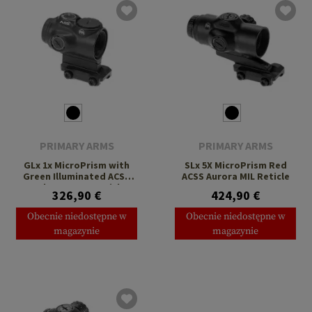
PRIMARY ARMS
PRIMARY ARMS
GLx 1x MicroPrism with
SLx 5X MicroPrism Red
Green Illuminated ACSS
ACSS Aurora MIL Reticle
Cyclops Gen 3 Reticle
326,90 €
424,90 €
Obecnie niedostępne w
Obecnie niedostępne w
magazynie
magazynie