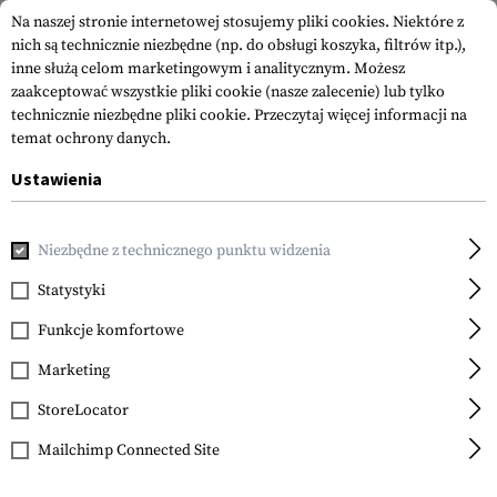
Na naszej stronie internetowej stosujemy pliki cookies. Niektóre z
nich są technicznie niezbędne (np. do obsługi koszyka, filtrów itp.),
inne służą celom marketingowym i analitycznym. Możesz
zaakceptować wszystkie pliki cookie (nasze zalecenie) lub tylko
technicznie niezbędne pliki cookie.
Przeczytaj więcej informacji na
temat ochrony danych.
Ustawienia
Strona główna
Akcesoria do Broni
Celowniki
Lunety C
Niezbędne z technicznego punktu widzenia
Statystyki
FILTR
Funkcje komfortowe
Marketing
NOWY
NOWY
StoreLocator
Mailchimp Connected Site