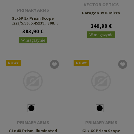
VECTOR OPTICS
PRIMARY ARMS
Paragon 3x18 Micro
SLx5P 5x Prism Scope
.223/5.56, 5.45x39, .308
249,90 €
ACSS Gen III
383,90 €
W magazynie
W magazynie
NOWY
NOWY
PRIMARY ARMS
PRIMARY ARMS
GLx 4X Prism Illuminated
GLx 4X Prism Scope