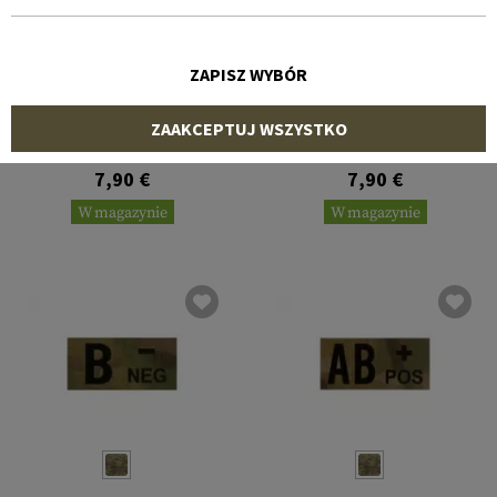
ZAPISZ WYBÓR
CLAWGEAR
CLAWGEAR
ZAAKCEPTUJ WSZYSTKO
AB Neg IR Patch
No Pen IR Patch
7,90 €
7,90 €
W magazynie
W magazynie