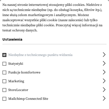
Na naszej stronie internetowej stosujemy pliki cookies. Niektóre z
nich są technicznie niezbędne (np. do obsługi koszyka, filtrów itp.),
inne służą celom marketingowym i analitycznym. Możesz
zaakceptować wszystkie pliki cookie (nasze zalecenie) lub tylko
technicznie niezbędne pliki cookie.
Przeczytaj więcej informacji na
temat ochrony danych.
Ustawienia
Strona główna
Sprzęt
Naszywki
IR-Patches
Vitalit
Niezbędne z technicznego punktu widzenia
Statystyki
FILTR
Funkcje komfortowe
Marketing
StoreLocator
Mailchimp Connected Site