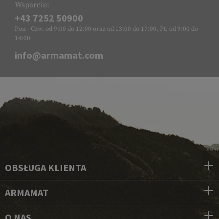
Wsparcie:
+43 7252 50900
Pon - Czw. od 9:00 do 12:00 oraz od 13:00 do 17:00, Pt. od 9:00 do
14:00
info@armamat.com
OBSŁUGA KLIENTA
ARMAMAT
O NAS