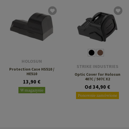
HOLOSUN
STRIKE INDUSTRIES
Protection Case HS510 /
HE510
Optic Cover for Holosun
407C / 507C X2
13,90 €
Od 34,90 €
W magazynie
Ponownie zamówione