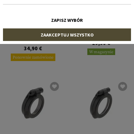
ZAPISZ WYBÓR
AIMPOINT
STRIKE INDUSTRIES
Flip-Up Rear Cover
ZAAKCEPTUJ WSZYSTKO
Transparent Micro
Optic Cover for Trijicon
SRO
29,90 €
34,90 €
W magazynie
Ponownie zamówione