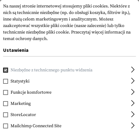
Na naszej stronie internetowej stosujemy pliki cookies. Niektóre z
nich są technicznie niezbędne (np. do obsługi koszyka, filtrów itp.),
inne służą celom marketingowym i analitycznym. Możesz
zaakceptować wszystkie pliki cookie (nasze zalecenie) lub tylko
technicznie niezbędne pliki cookie.
Przeczytaj więcej informacji na
temat ochrony danych.
Ustawienia
Strona główna
Akcesoria do Broni
Celowniki
Celownik
Niezbędne z technicznego punktu widzenia
Statystyki
FILTR
Funkcje komfortowe
Marketing
StoreLocator
Mailchimp Connected Site