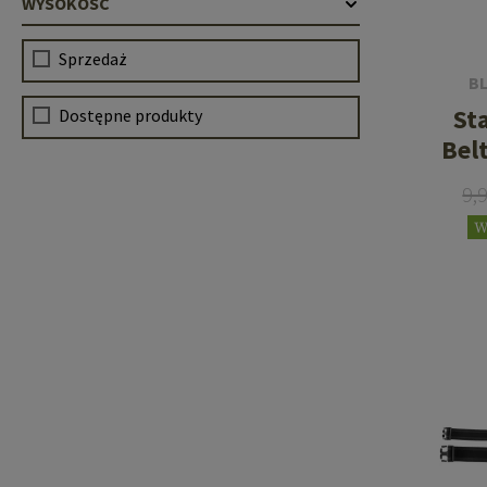
WYSOKOŚĆ
Sprzedaż
B
St
Dostępne produkty
Belt
9,
W