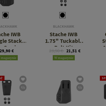
LACKHAWK
BLACKHAWK
ache IWB
Stache IWB
gle Stack
1.75" Tuckable
S
g Carrier
Belt Kit
&
23,90 €
29,90 €
21,51 €
 magazynie
W magazynie
AŻ
SP