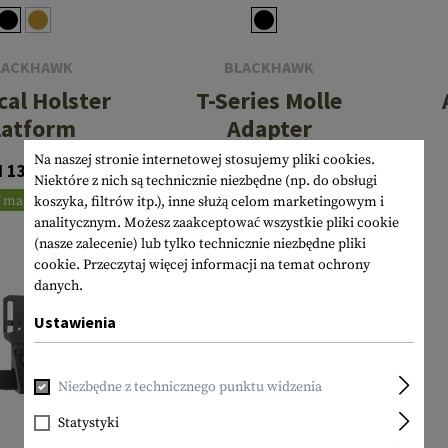
LACKHAWK
BLACKHAWK
cal Holster
T-Series Molle
latform
Adapter
Na naszej stronie internetowej stosujemy pliki cookies.
 139,90 €
66,90 €
Niektóre z nich są technicznie niezbędne (np. do obsługi
 magazynie
W magazynie
koszyka, filtrów itp.), inne służą celom marketingowym i
analitycznym. Możesz zaakceptować wszystkie pliki cookie
(nasze zalecenie) lub tylko technicznie niezbędne pliki
cookie.
Przeczytaj więcej informacji na temat ochrony
danych.
Ustawienia
Niezbędne z technicznego punktu widzenia
Statystyki