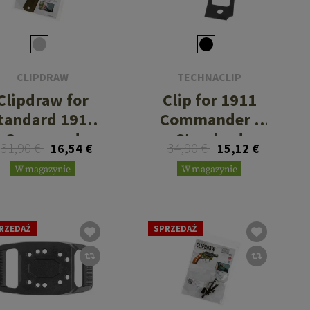
CLIPDRAW
TECHNACLIP
Clipdraw for
Clip for 1911
tandard 1911
Commander /
 Commander
Standard
31,90 €
34,90 €
16,54 €
15,12 €
Frames
W magazynie
W magazynie
RZEDAŻ
SPRZEDAŻ