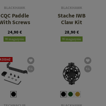
BLACKHAWK
BLACKHAWK
CQC Paddle
Stache IWB
With Screws
Claw Kit
24,90 €
28,90 €
W magazynie
W magazynie
RZEDAŻ
TECHNACLIP
BLACKHAWK