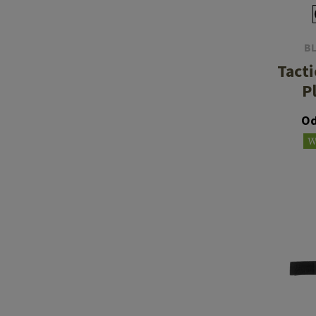
B
Tacti
P
Od
W