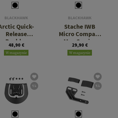
BLACKHAWK
BLACKHAWK
Arctic Quick-
Stache IWB
Release
Micro Compact
Buckles
Mag Carrier
48,90 €
29,90 €
W magazynie
W magazynie