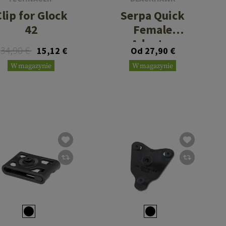
Clip for Glock
Serpa Quick
42
Female
Adapter
34,90 €
15,12 €
Od 27,90 €
W magazynie
W magazynie