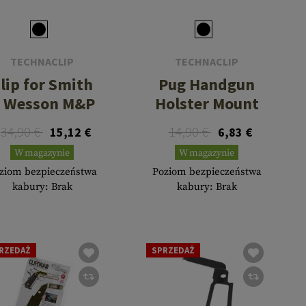
TECHNACLIP
TECHNACLIP
lip for Smith
Pug Handgun
 Wesson M&P
Holster Mount
34,90 €
14,90 €
15,12 €
6,83 €
W magazynie
W magazynie
ziom bezpieczeństwa
Poziom bezpieczeństwa
kabury: Brak
kabury: Brak
RZEDAŻ
SPRZEDAŻ