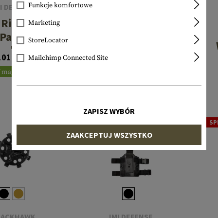
Funkcje komfortowe
I DEFENSE
BLACKHAWK
 Ride Belt
Marketing
T-Series Quick
Panel
StoreLocator
Detach
tachment
101,90 €
Mailchimp Connected Site
th Thigh
59,90 €
 magazynie
Strap
W magazynie
ZAPISZ WYBÓR
SP
ZAAKCEPTUJ WSZYSTKO
LACKHAWK
IMI DEFENSE