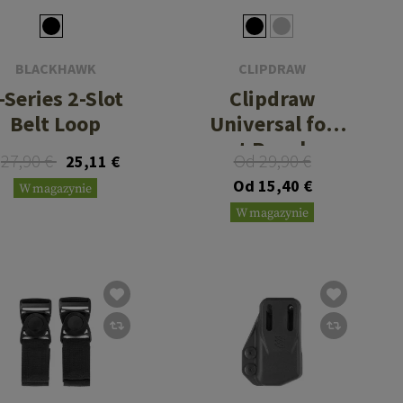
BLACKHAWK
CLIPDRAW
-Series 2-Slot
Clipdraw
Belt Loop
Universal for
most Revolvers
27,90 €
Od 29,90 €
25,11 €
Od 15,40 €
W magazynie
W magazynie