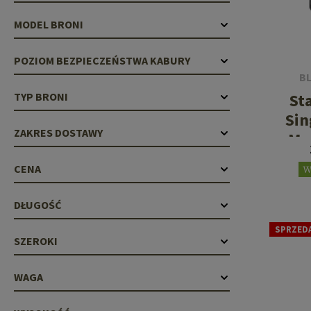
Recoil Parts
Cleaning Brushes
MODEL BRONI
Case Deflectors
Cleaning Kits
POZIOM BEZPIECZEŃSTWA KABURY
Lufy
B
Bloki Gazowe
St
TYP BRONI
Sin
Dust Covers
ZAKRES DOSTAWY
Ma
Akcesoria
CENA
W
DŁUGOŚĆ
SPRZED
SZEROKI
WAGA