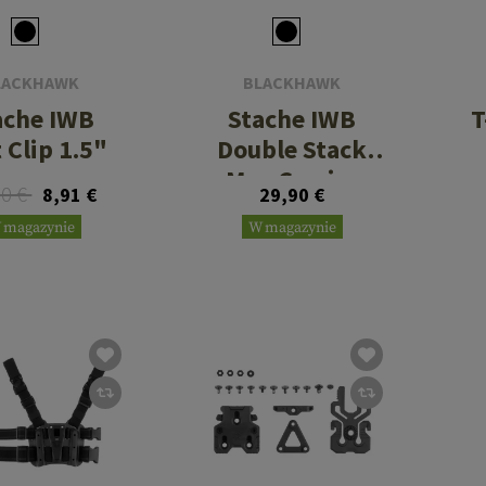
LACKHAWK
BLACKHAWK
ache IWB
Stache IWB
T
 Clip 1.5"
Double Stack
Mag Carrier
90 €
8,91 €
29,90 €
 magazynie
W magazynie