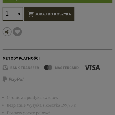
DODAJ DO KOSZYKA
METODY PŁATNOŚCI
BANK TRANSFER
MASTERCARD
14-dniowa polityka zwrotów
Bezpłatnie
Wysyłka
z koszyka 199,90 €
Dostawy poczty polowej