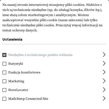
Na naszej stronie internetowej stosujemy pliki cookies. Niektóre z
nich są technicznie niezbędne (np. do obsługi koszyka, filtrów itp.),
inne służą celom marketingowym i analitycznym. Możesz
zaakceptować wszystkie pliki cookie (nasze zalecenie) lub tylko
technicznie niezbędne pliki cookie.
Przeczytaj więcej informacji na
temat ochrony danych.
Ustawienia
Strona główna
Sprzęt
Kabury
Akcesoria
Clip for 1911
Niezbędne z technicznego punktu widzenia
Technaclip
Clip for 1911 Defender /
Statystyki
Officer / Compact
Funkcje komfortowe
Marketing
StoreLocator
Mailchimp Connected Site