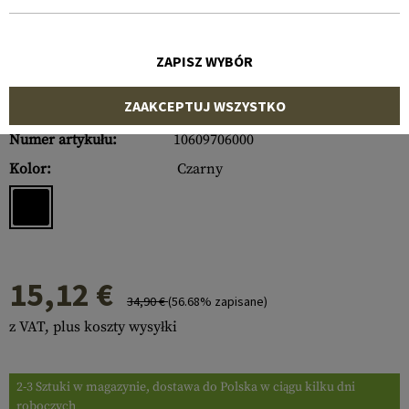
ZAPISZ WYBÓR
ZAAKCEPTUJ WSZYSTKO
Numer artykułu:
10609706000
Kolor:
Czarny
15,12 €
34,90 €
(56.68% zapisane)
z VAT, plus koszty wysyłki
2-3 Sztuki w magazynie, dostawa do Polska w ciągu kilku dni
roboczych