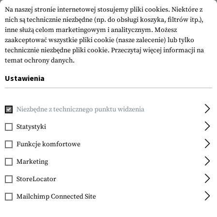
Na naszej stronie internetowej stosujemy pliki cookies. Niektóre z
nich są technicznie niezbędne (np. do obsługi koszyka, filtrów itp.),
inne służą celom marketingowym i analitycznym. Możesz
zaakceptować wszystkie pliki cookie (nasze zalecenie) lub tylko
technicznie niezbędne pliki cookie.
Przeczytaj więcej informacji na
temat ochrony danych.
Ustawienia
Strona główna
Equipment
Przechowanie i Transport
W
Niezbędne z technicznego punktu widzenia
Statystyki
FILTR
Funkcje komfortowe
Marketing
StoreLocator
Mailchimp Connected Site