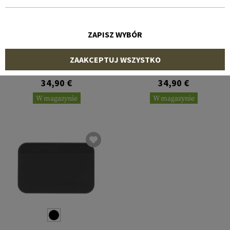
ZAPISZ WYBÓR
MAGPUL
MAGPUL
ZAAKCEPTUJ WSZYSTKO
Daka Bifold Wallet
Daka Everyday Wallet
34,90 €
34,90 €
W magazynie
W magazynie