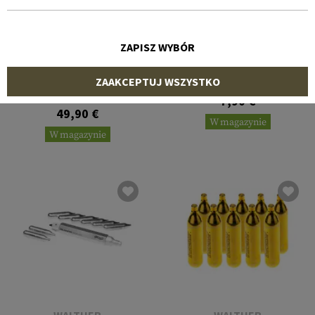
ZAPISZ WYBÓR
UMAREX
UMAREX
8g Co2 Capsules 10pcs
ZAAKCEPTUJ WSZYSTKO
2x 12g Co2 Adapter
7,90 €
49,90 €
W magazynie
W magazynie