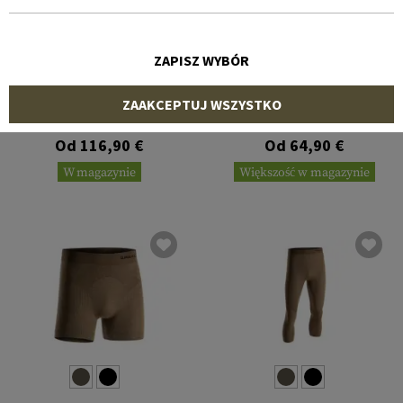
ZAPISZ WYBÓR
ARC'TERYX
ARC'TERYX
ZAAKCEPTUJ WSZYSTKO
Cold WX Bottom AR Men's
Cold WX Boxer AR Men's
Wool
Wool
Od 116,90 €
Od 64,90 €
W magazynie
Większość w magazynie