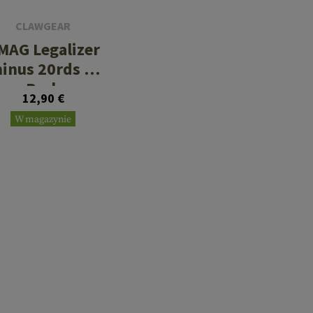
CLAWGEAR
MAG Legalizer
inus 20rds 3-
Pack
12,90 €
W magazynie