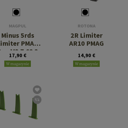
MAGPUL
ROTONA
Minus 5rds
2R Limiter
Limiter PMAG
AR10 PMAG
Gen M3 7.62 3
17,90 €
14,90 €
Pack
W magazynie
W magazynie