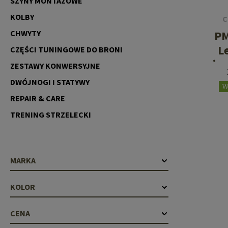
SZYNY MONTAŻOWE
Recoil Parts
Cleaning Brushes
KOLBY
C
Case Deflectors
Cleaning Kits
P
CHWYTY
Lufy
L
CZĘŚCI TUNINGOWE DO BRONI
minu
Bloki Gazowe
ZESTAWY KONWERSYJNE
DWÓJNOGI I STATYWY
Dust Covers
W
REPAIR & CARE
Akcesoria
TRENING STRZELECKI
MARKA
KOLOR
CENA