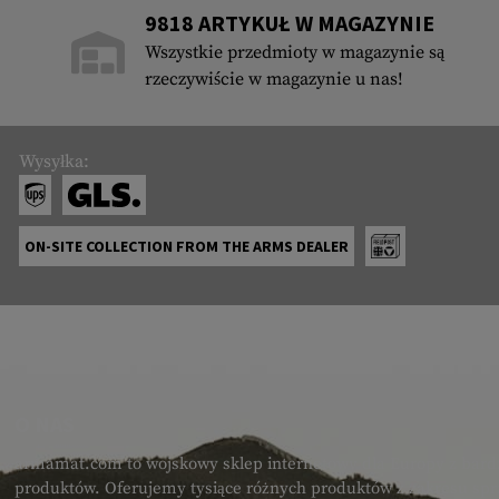
9818 ARTYKUŁ W MAGAZYNIE
Wszystkie przedmioty w magazynie są
rzeczywiście w magazynie u nas!
Wysyłka:
ON-SITE COLLECTION FROM THE ARMS DEALER
O NAS
armamat.com to wojskowy sklep internetowy dla Europy z bard
produktów. Oferujemy tysiące różnych produktów z zakresu spr