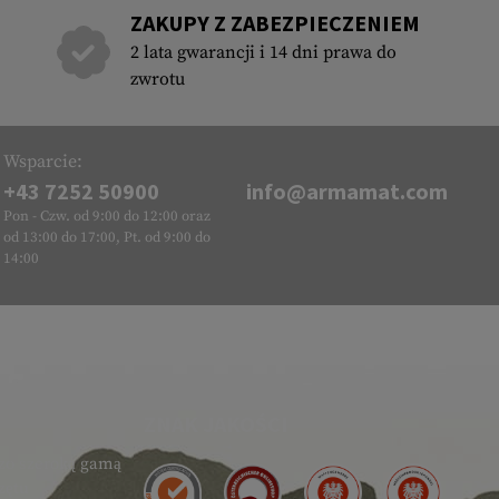
ZAKUPY Z ZABEZPIECZENIEM
2 lata gwarancji i 14 dni prawa do
zwrotu
Wsparcie:
+43 7252 50900
info@armamat.com
Pon - Czw. od 9:00 do 12:00 oraz
od 13:00 do 17:00, Pt. od 9:00 do
14:00
ZNAK JAKOŚCI
zo szeroką gamą
zętu