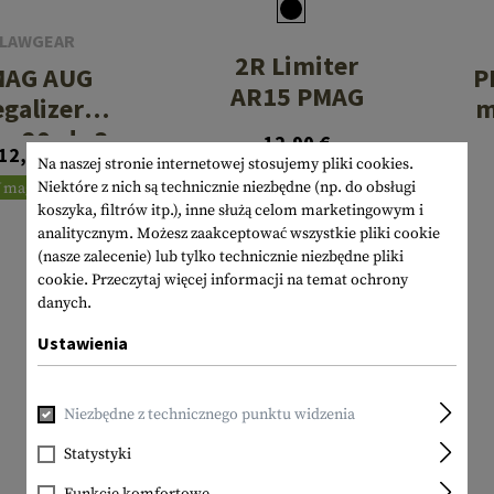
LAWGEAR
2R Limiter
MAG AUG
P
AR15 PMAG
egalizer
m
s 20rds 3-
12,90 €
12,90 €
Pack
Na naszej stronie internetowej stosujemy pliki cookies.
W magazynie
Niektóre z nich są technicznie niezbędne (np. do obsługi
 magazynie
koszyka, filtrów itp.), inne służą celom marketingowym i
analitycznym. Możesz zaakceptować wszystkie pliki cookie
(nasze zalecenie) lub tylko technicznie niezbędne pliki
cookie.
Przeczytaj więcej informacji na temat ochrony
danych.
Ustawienia
Niezbędne z technicznego punktu widzenia
Statystyki