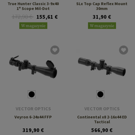
True Hunter Classic 3-9x40
SLx Top Cap Reflex Mount
1" Scope Mil-Dot
30mm
172,90 €
155,61 €
31,90 €
W magazynie
W magazynie
VECTOR OPTICS
VECTOR OPTICS
Veyron 6-24x44 FFP
Continental x8 2-16x44 ED
Tactical
319,90 €
566,90 €