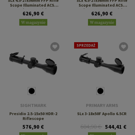
SLx 4.5-27x56mm FFP Rifle
SLx 4.5-27x56mm FFP Rifle
Scope Illuminated ACSS
Scope Illuminated ACSS
Deka G2 Reticle
Athena BPR MIL Reticle
626,90 €
626,90 €
W magazynie
W magazynie
SPRZEDAŻ
SIGHTMARK
PRIMARY ARMS
Presidio 2.5-15x50 HDR-2
SLx 3-18x50F Apollo 6.5CR
Riflescope
604,90 €
576,90 €
544,41 €