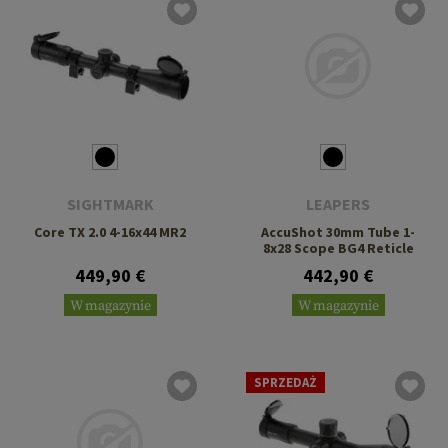
SIGHTMARK
LEAPERS
Core TX 2.0 4-16x44 MR2
AccuShot 30mm Tube 1-
8x28 Scope BG4 Reticle
449,90 €
442,90 €
W magazynie
W magazynie
SPRZEDAŻ