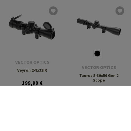
VECTOR OPTICS
VECTOR OPTICS
Veyron 2-8x32IR
Taurus 5-30x56 Gen 2
Scope
199,90 €
338,90 €
W magazynie
W magazynie