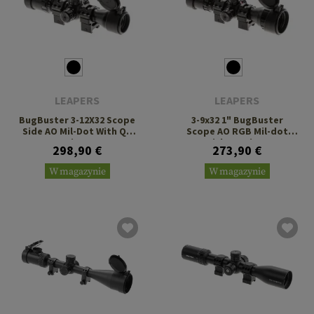
LEAPERS
LEAPERS
BugBuster 3-12X32 Scope
3-9x32 1" BugBuster
Side AO Mil-Dot With QD
Scope AO RGB Mil-dot
Rings
With QD Rings
298,90 €
273,90 €
W magazynie
W magazynie