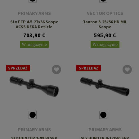
PRIMARY ARMS
VECTOR OPTICS
SLx FFP 4.5-27x56 Scope
Tauron 5-25x56 HD MIL
ACSS DEKA Reticle
Scope
703,90 €
595,90 €
W magazynie
W magazynie
SPRZEDAŻ
SPRZEDAŻ
PRIMARY ARMS
PRIMARY ARMS
SLx HUNTER 3-9X50 SFP
SLx HUNTER 4-12X40 SFP