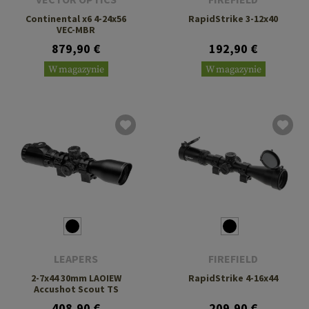
Continental x6 4-24x56
RapidStrike 3-12x40
VEC-MBR
879,90 €
192,90 €
W magazynie
W magazynie
LEAPERS
FIREFIELD
2-7x44 30mm LAOIEW
RapidStrike 4-16x44
Accushot Scout TS
408,90 €
209,90 €