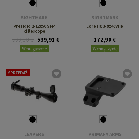
SIGHTMARK
SIGHTMARK
Presidio 2-12x50 SFP
Core HX 3-9x40VHR
Riflescope
599,90 €
539,91 €
172,90 €
W magazynie
W magazynie
SPRZEDAŻ
LEAPERS
PRIMARY ARMS