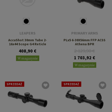
LEAPERS
PRIMARY ARMS
AccuShot 30mm Tube 2-
PLx5 6-30X56mm FFP ACSS
16x44 Scope G4 Reticle
Athena BPR
2 129,90 €
408,90 €
1 703,92 €
W magazynie
W magazynie
SPRZEDAŻ
SPRZEDAŻ