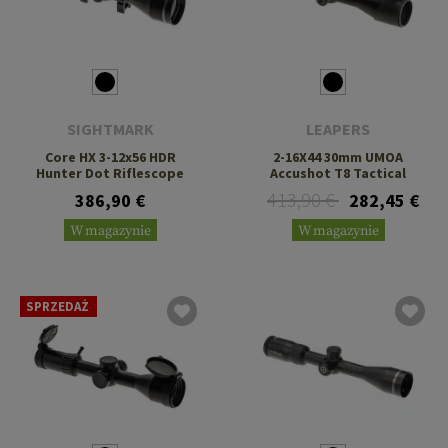
SIGHTMARK
LEAPERS
Core HX 3-12x56 HDR
2-16X44 30mm UMOA
Hunter Dot Riflescope
Accushot T8 Tactical
413,90 €
386,90 €
282,45 €
W magazynie
W magazynie
SPRZEDAŻ