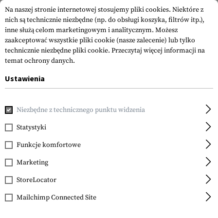
Na naszej stronie internetowej stosujemy pliki cookies. Niektóre z
nich są technicznie niezbędne (np. do obsługi koszyka, filtrów itp.),
inne służą celom marketingowym i analitycznym. Możesz
zaakceptować wszystkie pliki cookie (nasze zalecenie) lub tylko
technicznie niezbędne pliki cookie.
Przeczytaj więcej informacji na
temat ochrony danych.
Ustawienia
Strona główna
Akcesoria do Broni
Celowniki
Lunety C
Niezbędne z technicznego punktu widzenia
Statystyki
FILTR
Funkcje komfortowe
Marketing
SPRZEDAŻ
NOWY
StoreLocator
Mailchimp Connected Site