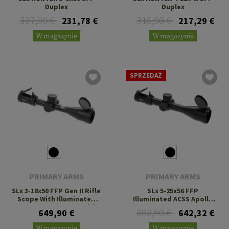
Duplex
Duplex
337,90 €
316,90 €
231,78 €
217,29 €
W magazynie
W magazynie
SPRZEDAŻ
PRIMARY ARMS
PRIMARY ARMS
SLx 3-18x50 FFP Gen II Rifle
SLx 5-25x56 FFP
Scope With Illuminated
Illuminated ACSS Apollo
ACSS HUD DMR 308 Reticle
6.5CM
802,90 €
649,90 €
642,32 €
W magazynie
W magazynie