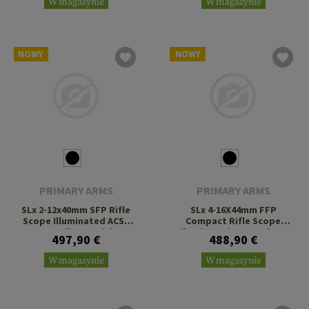
W magazynie
W magazynie
NOWY
NOWY
PRIMARY ARMS
PRIMARY ARMS
SLx 2-12x40mm SFP Rifle
SLx 4-16X44mm FFP
Scope Illuminated ACSS
Compact Rifle Scope
Nova Fiber Reticle
Illuminated ACSS Athena
497,90 €
488,90 €
BPR MIL Reticle
W magazynie
W magazynie