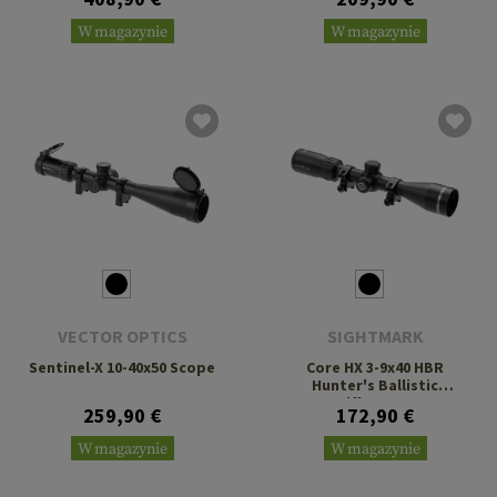
W magazynie
W magazynie
VECTOR OPTICS
SIGHTMARK
Sentinel-X 10-40x50 Scope
Core HX 3-9x40 HBR
Hunter's Ballistic
Riflescope
259,90 €
172,90 €
W magazynie
W magazynie