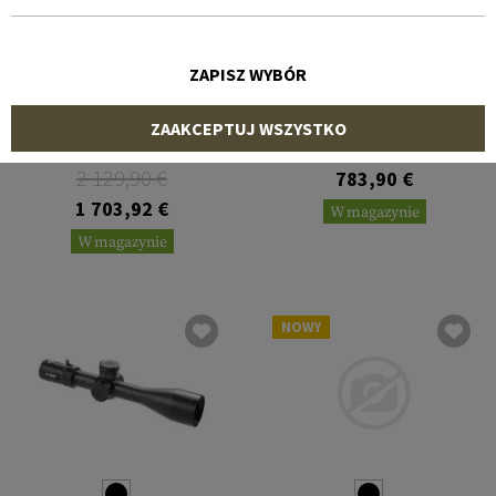
ZAPISZ WYBÓR
PRIMARY ARMS
VECTOR OPTICS
ZAAKCEPTUJ WSZYSTKO
PLx5 6-30X56mm FFP ACSS
Continental x8 6-48x56 ED
Apollo 6.5CR/.224V
MOA Competition
2 129,90 €
783,90 €
1 703,92 €
W magazynie
W magazynie
NOWY