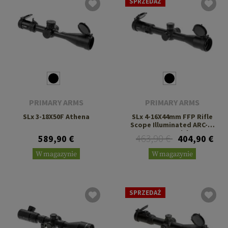
SPRZEDAŻ
PRIMARY ARMS
PRIMARY ARMS
SLx 3-18X50F Athena
SLx 4-16X44mm FFP Rifle
Scope Illuminated ARC-2-
MOA Reticle
463,90 €
589,90 €
404,90 €
W magazynie
W magazynie
SPRZEDAŻ