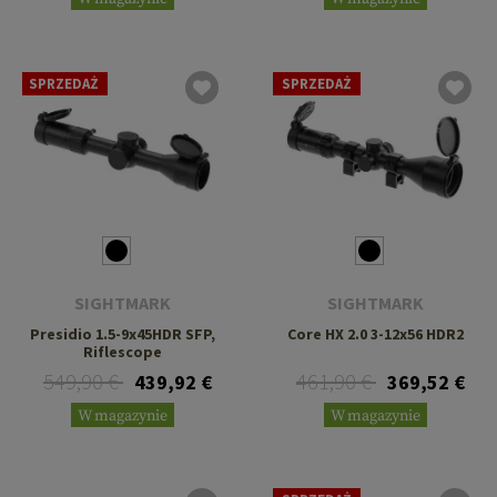
SPRZEDAŻ
SPRZEDAŻ
SIGHTMARK
SIGHTMARK
Presidio 1.5-9x45HDR SFP,
Core HX 2.0 3-12x56 HDR2
Riflescope
549,90 €
461,90 €
439,92 €
369,52 €
W magazynie
W magazynie