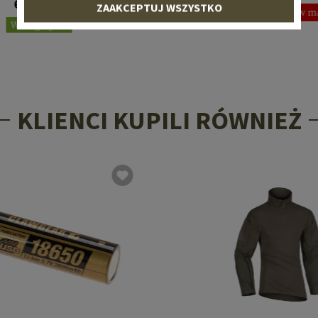
658,90 €
ZAAKCEPTUJ WSZYSTKO
Obecnie niedostępne w m
W magazynie
KLIENCI KUPILI RÓWNIEŻ