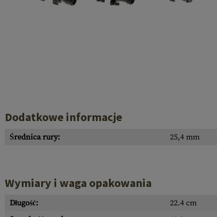
Recoil Parts
Cleaning Brushes
Case Deflectors
Cleaning Kits
Lufy
Bloki Gazowe
Dust Covers
Akcesoria
Dodatkowe informacje
Średnica rury:
25,4 mm
Wymiary i waga opakowania
Długość:
22.4 cm