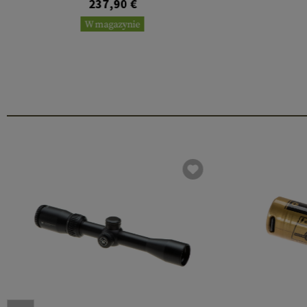
237,90 €
W magazynie