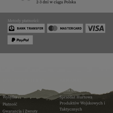
2-3 dni w ciągu Polska
Metody płatności:
BANK TRANSFER
MASTERCARD
OBSŁUGA KLIENTA
ARMAMAT
Kontakt
Strefa Dealera
Wysyłka
Sprzedaż Hurtowa
Produktów Wojskowych i
Płatność
Taktycznych
Gwarancja i Zwroty