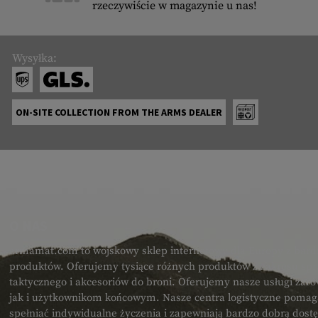
rzeczywiście w magazynie u nas!
Wysyłka:
ON-SITE COLLECTION FROM THE ARMS DEALER
O NAS
armamat.com to wojskowy sklep internetowy dla Europy z bard
produktów. Oferujemy tysiące różnych produktów z zakresu spr
taktycznego i akcesoriów do broni. Oferujemy nasze usługi zar
jak i użytkownikom końcowym. Nasze centra logistyczne poma
spełniać indywidualne życzenia i zapewniają bardzo dobrą dost