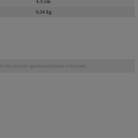
4.3 cm
0.54 kg
el się swoimi spostrzeżeniami z innymi.