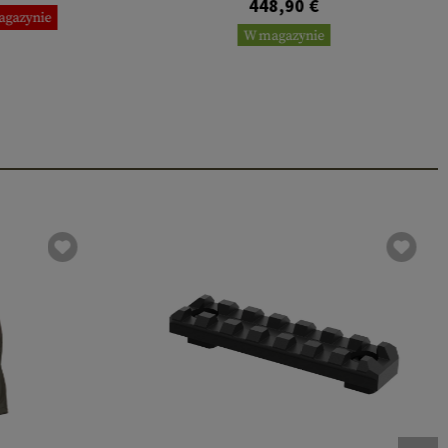
448,90 €
agazynie
W magazynie