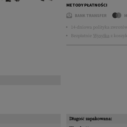
METODY PŁATNOŚCI
BANK TRANSFER
M
14-dniowa polityka zwrotó
Bezpłatnie
Wysyłka
z koszyk
Długość zapakowana: