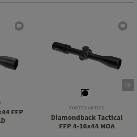
S
VORTEX OPTICS
x44 FFP
Diamondback Tactical
AD
FFP 4-16x44 MOA