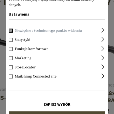
INTERESUJĄCE PRODUKTY
danych.
Ustawienia
Niezbędne z technicznego punktu widzenia
Statystyki
Funkcje komfortowe
Marketing
StoreLocator
Mailchimp Connected Site
VORTEX OPTIC
VORTEX OPTICS
Strike Eagle 3-18
HS-T 4-16x44 VMR-
EBR-7C MR
1 MOA
ZAPISZ WYBÓR
819,90 €