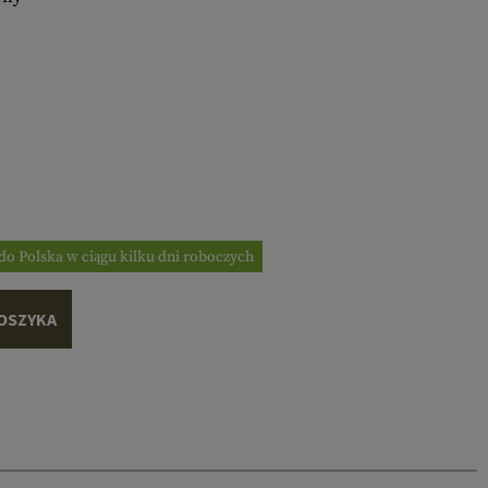
do Polska w ciągu kilku dni roboczych
OSZYKA