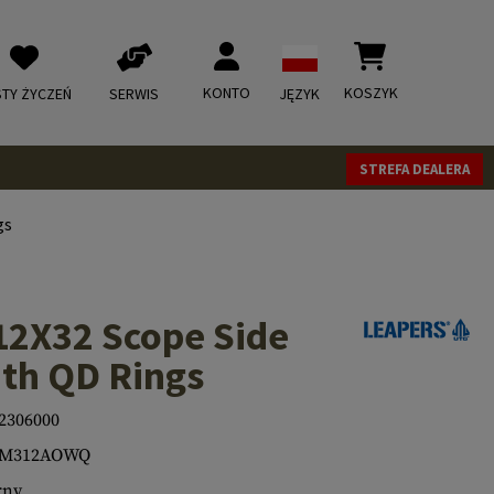
KONTO
KOSZYK
STY ŻYCZEŃ
SERWIS
JĘZYK
STREFA DEALERA
gs
12X32 Scope Side
ith QD Rings
2306000
-M312AOWQ
rny