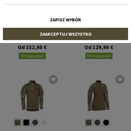
ZAPISZ WYBÓR
CRYE PRECISION
CLAWGEAR
ZAAKCEPTUJ WSZYSTKO
G3 Combat Shirt
Operator Combat Shirt
MK III ATS Flex
Od 332,90 €
Od 129,90 €
W magazynie
W magazynie