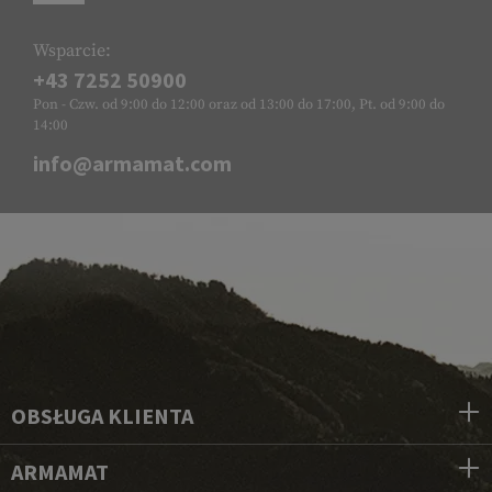
Wsparcie:
+43 7252 50900
Pon - Czw. od 9:00 do 12:00 oraz od 13:00 do 17:00, Pt. od 9:00 do
14:00
info@armamat.com
OBSŁUGA KLIENTA
ARMAMAT