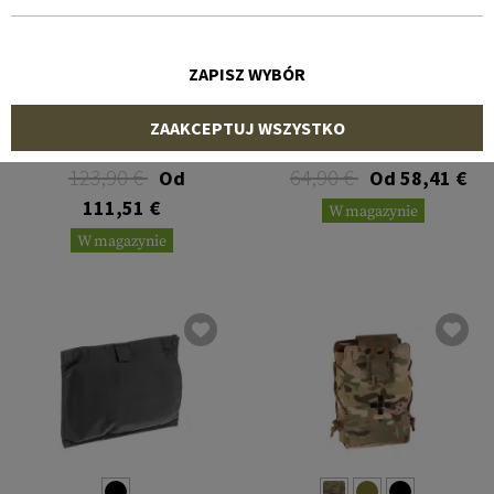
ZAPISZ WYBÓR
BLUE FORCE GEAR
TEMPLAR'S GEAR
ZAAKCEPTUJ WSZYSTKO
Medium Trauma Kit NOW!
Rip-off First Aid Pouch AZ-
2
123,90 €
64,90 €
Od
Od 58,41 €
111,51 €
W magazynie
W magazynie