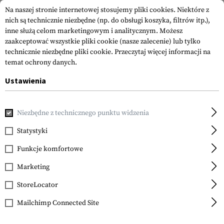
Na naszej stronie internetowej stosujemy pliki cookies. Niektóre z
nich są technicznie niezbędne (np. do obsługi koszyka, filtrów itp.),
inne służą celom marketingowym i analitycznym. Możesz
zaakceptować wszystkie pliki cookie (nasze zalecenie) lub tylko
technicznie niezbędne pliki cookie.
Przeczytaj więcej informacji na
temat ochrony danych.
Ustawienia
Strona główna
Outdoor i Survival
Pierwsza pomoc
Osp
Niezbędne z technicznego punktu widzenia
Statystyki
FILTR
Funkcje komfortowe
Marketing
StoreLocator
Mailchimp Connected Site