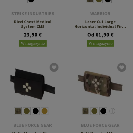
STRIKE INDUSTRIES
WARRIOR
Ricci Chest Medical
Laser Cut Large
System CMS
Horizontal Individual First
Aid Kit Pouch
23,90 €
Od 61,90 €
W magazynie
W magazynie
BLUE FORCE GEAR
BLUE FORCE GEAR