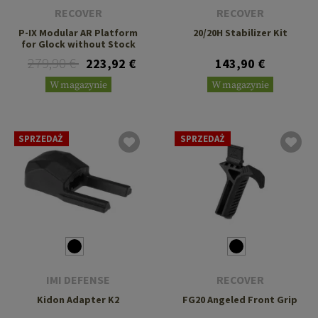
RECOVER
RECOVER
P-IX Modular AR Platform
20/20H Stabilizer Kit
for Glock without Stock
279,90 €
223,92 €
143,90 €
W magazynie
W magazynie
SPRZEDAŻ
SPRZEDAŻ
IMI DEFENSE
RECOVER
Kidon Adapter K2
FG20 Angeled Front Grip