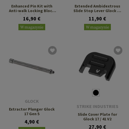
Enhanced Pin Kit with
Extended Ambidextrous
Anti-walk Locking Block
Slide Stop Lever Glock 34
Pin for Glock 17
Gen 4-5
16,90 €
11,90 €
W magazynie
W magazynie
GLOCK
STRIKE INDUSTRIES
Extractor Plunger Glock
17 Gen 5
Slide Cover Plate for
Glock 17 / 41 V2
4,90 €
27,90 €