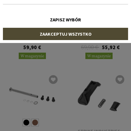
ZAPISZ WYBÓR
GLOCK
STRIKE INDUSTRIES
ZAAKCEPTUJ WSZYSTKO
Firing Pin
Spare Magazine Holder
for Sig Sauer P320
69,90 €
59,90 €
55,92 €
W magazynie
W magazynie