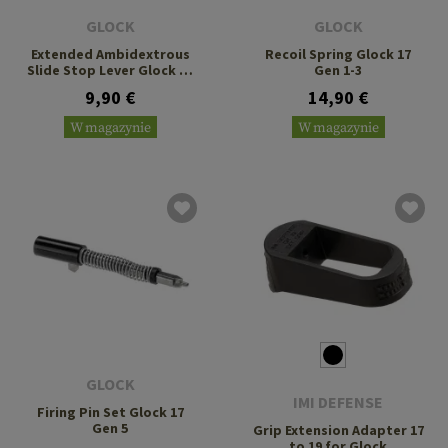
GLOCK
GLOCK
Extended Ambidextrous
Recoil Spring Glock 17
Slide Stop Lever Glock 17
Gen 1-3
Gen 1-4
9,90 €
14,90 €
W magazynie
W magazynie
GLOCK
IMI DEFENSE
Firing Pin Set Glock 17
Gen 5
Grip Extension Adapter 17
to 19 for Glock