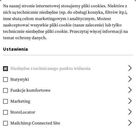
Na naszej stronie internetowej stosujemy pliki cookies. Niektóre z
nich są technicznie niezbędne (np. do obsługi koszyka, filtrów itp.),
inne służą celom marketingowym i analitycznym. Możesz
zaakceptować wszystkie pliki cookie (nasze zalecenie) lub tylko
technicznie niezbędne pliki cookie.
Przeczytaj więcej informacji na
temat ochrony danych.
Ustawienia
Strona główna
Akcesoria do Broni
Części Tuningowe do B
Niezbędne z technicznego punktu widzenia
Statystyki
FILTR
Funkcje komfortowe
Marketing
SPRZEDAŻ
StoreLocator
Mailchimp Connected Site