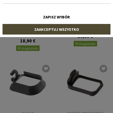
ZAPISZ WYBÓR
STRIKE INDUSTRIES
IMI DEFENSE
Enhanced Magwell for
ZAAKCEPTUJ WSZYSTKO
Glock 17/22/31/34/35 Gen 4
Grip Extension Adapter 17
to 19 for Glock
19,90 €
18,90 €
W magazynie
W magazynie