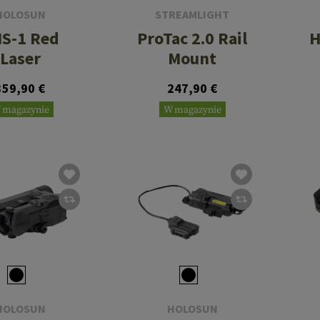
HOLOSUN
STREAMLIGHT
IS-1 Red
ProTac 2.0 Rail
H
Laser
Mount
359,90 €
247,90 €
 magazynie
W magazynie
HOLOSUN
HOLOSUN