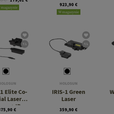
Device
923,90 €
 magazynie
W magazynie
HOLOSUN
HOLOSUN
1 Elite Co-
IRIS-1 Green
W
ial Laser
Laser
een + IR
875,90 €
359,90 €