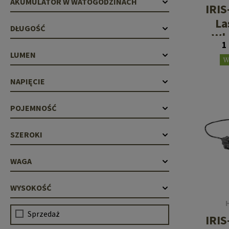
AKUMULATOR W WATOGODZINACH
IRIS
La
DŁUGOŚĆ
Wh
1
Il
LUMEN
W
NAPIĘCIE
POJEMNOŚĆ
SZEROKI
WAGA
WYSOKOŚĆ
Sprzedaż
IRIS