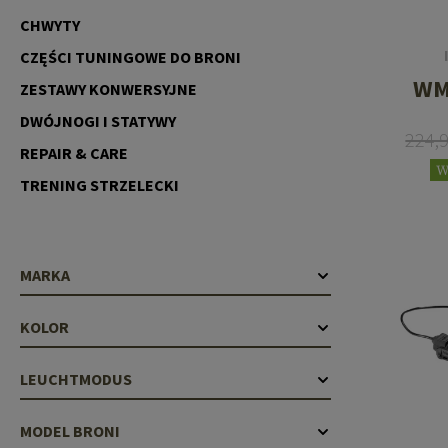
Recoil Parts
Cleaning Brushes
CHWYTY
Case Deflectors
Cleaning Kits
CZĘŚCI TUNINGOWE DO BRONI
WM
Lufy
ZESTAWY KONWERSYJNE
DWÓJNOGI I STATYWY
Bloki Gazowe
224,
REPAIR & CARE
Dust Covers
W
TRENING STRZELECKI
Akcesoria
MARKA
KOLOR
LEUCHTMODUS
MODEL BRONI