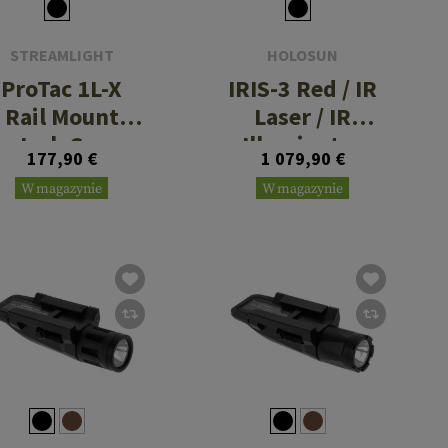
STREAMLIGHT
HOLOSUN
ProTac 1L-X
IRIS-3 Red / IR
Rail Mount
Laser / IR
Jack Cap
Illuminator
177,90 €
1 079,90 €
W magazynie
W magazynie