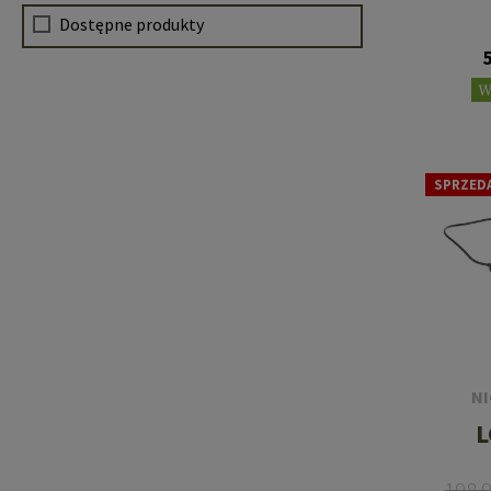
Dostępne produkty
W
SPRZED
N
L
198,