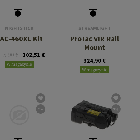
NIGHTSTICK
STREAMLIGHT
AC-460XL Kit
ProTac VIR Rail
Mount
13,90 €
102,51 €
324,90 €
W magazynie
W magazynie