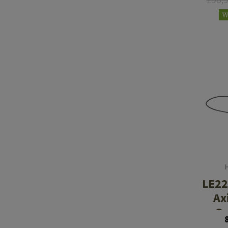
W
LE22
Ax
Gr