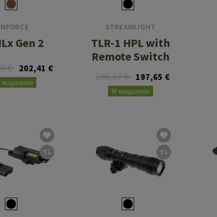
INFORCE
STREAMLIGHT
Lx Gen 2
TLR-1 HPL with
Remote Switch
90 €
202,41 €
256,67 €
197,65 €
 magazynie
W magazynie