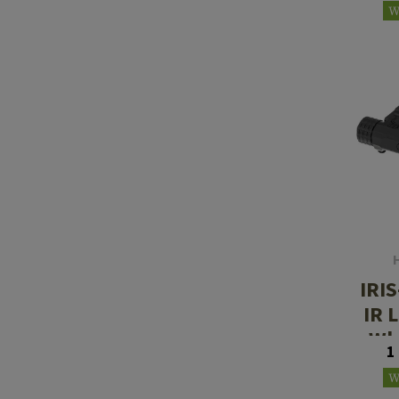
W
IRIS
IR L
Wh
1
Il
W