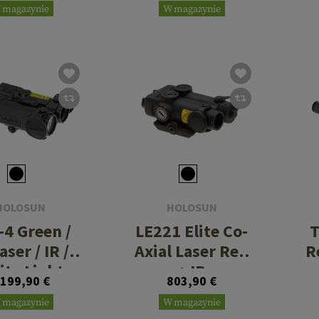
 magazynie
W magazynie
HOLOSUN
HOLOSUN
-4 Green /
LE221 Elite Co-
T
aser / IR /
Axial Laser Red
R
ite Light
+ IR
 199,90 €
803,90 €
luminator
 magazynie
W magazynie