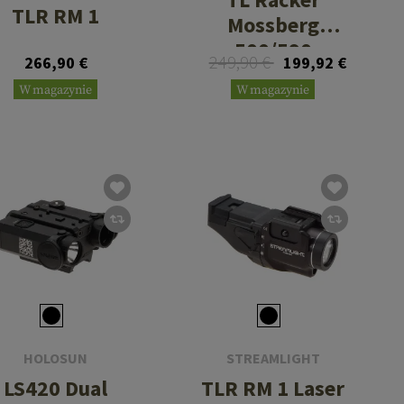
TLR RM 1
Mossberg
500/590
249,90 €
266,90 €
199,92 €
W magazynie
W magazynie
HOLOSUN
STREAMLIGHT
LS420 Dual
TLR RM 1 Laser