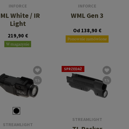
INFORCE
INFORCE
ML White / IR
WML Gen 3
Light
Od 138,90 €
219,90 €
Ponownie zamówione
W magazynie
SPRZEDAŻ
STREAMLIGHT
STREAMLIGHT
TL Racker