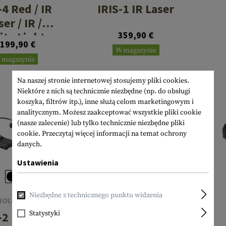
-4 Red / IR
IRIS-1 IR Laser
ser / IR /
ite Light
359,90 €
 199,90 €
luminator
W magazynie
 magazynie
Na naszej stronie internetowej stosujemy pliki cookies.
Niektóre z nich są technicznie niezbędne (np. do obsługi
koszyka, filtrów itp.), inne służą celom marketingowym i
SPRZEDAŻ
analitycznym. Możesz zaakceptować wszystkie pliki cookie
(nasze zalecenie) lub tylko technicznie niezbędne pliki
cookie.
Przeczytaj więcej informacji na temat ochrony
danych.
Ustawienia
Niezbędne z technicznego punktu widzenia
HOLOSUN
NIGHTSTICK
Statystyki
-2 Red / IR
LGC-550XL