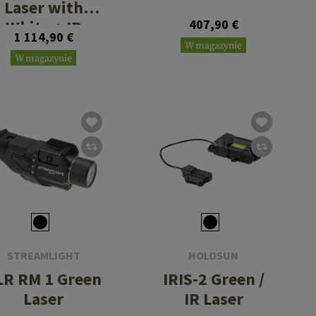
Laser with
White + IR
407,90 €
1 114,90 €
Illuminator
W magazynie
W magazynie
STREAMLIGHT
HOLOSUN
LR RM 1 Green
IRIS-2 Green /
Laser
IR Laser