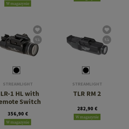
W magazynie
STREAMLIGHT
STREAMLIGHT
LR-1 HL with
TLR RM 2
emote Switch
282,90 €
356,90 €
W magazynie
W magazynie