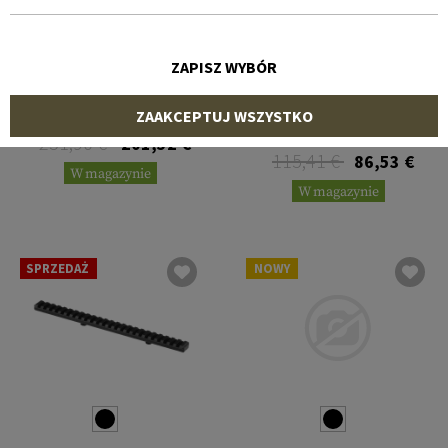
ZAPISZ WYBÓR
MIDWEST INDUSTRIES
B&T
AK Alpha Series Optic
ZAAKCEPTUJ WSZYSTKO
Mount T2 Interface
AR15 Frontsight 2x NAR
Mount
251,90 €
201,52 €
115,41 €
86,53 €
W magazynie
W magazynie
SPRZEDAŻ
NOWY