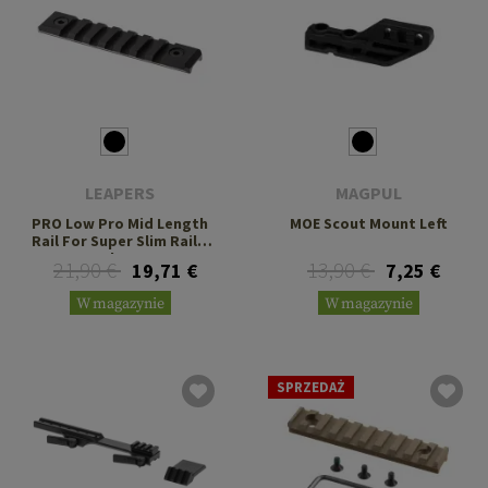
LEAPERS
MAGPUL
PRO Low Pro Mid Length
MOE Scout Mount Left
Rail For Super Slim Rail 7
Slots
21,90 €
13,90 €
19,71 €
7,25 €
W magazynie
W magazynie
SPRZEDAŻ