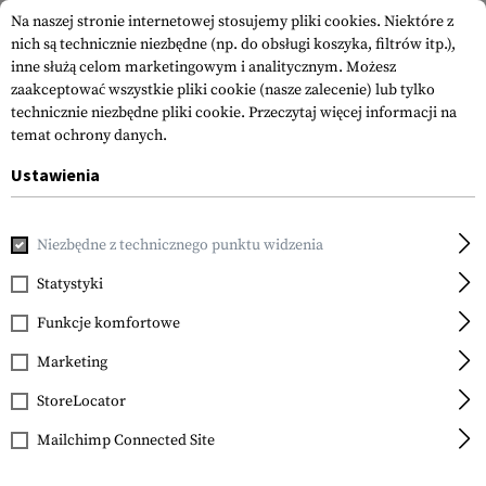
Na naszej stronie internetowej stosujemy pliki cookies. Niektóre z
nich są technicznie niezbędne (np. do obsługi koszyka, filtrów itp.),
inne służą celom marketingowym i analitycznym. Możesz
zaakceptować wszystkie pliki cookie (nasze zalecenie) lub tylko
technicznie niezbędne pliki cookie.
Przeczytaj więcej informacji na
temat ochrony danych.
Ustawienia
Strona główna
Akcesoria do Broni
Szyny Montażowe
S
Niezbędne z technicznego punktu widzenia
Statystyki
FILTR
Funkcje komfortowe
Marketing
SPRZEDAŻ
SPRZEDAŻ
StoreLocator
Mailchimp Connected Site