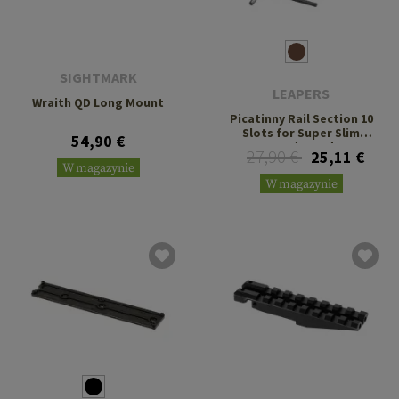
SIGHTMARK
LEAPERS
Wraith QD Long Mount
Picatinny Rail Section 10
Slots for Super Slim
54,90 €
Handguard
27,90 €
25,11 €
W magazynie
W magazynie