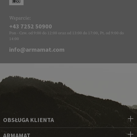
Wsparcie:
+43 7252 50900
Pon - Czw. od 9:00 do 12:00 oraz od 13:00 do 17:00, Pt. od 9:00 do
14:00
info@armamat.com
OBSŁUGA KLIENTA
ARMAMAT