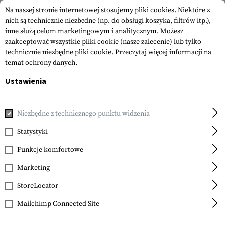
Na naszej stronie internetowej stosujemy pliki cookies. Niektóre z
nich są technicznie niezbędne (np. do obsługi koszyka, filtrów itp.),
inne służą celom marketingowym i analitycznym. Możesz
zaakceptować wszystkie pliki cookie (nasze zalecenie) lub tylko
technicznie niezbędne pliki cookie.
Przeczytaj więcej informacji na
temat ochrony danych.
Ustawienia
Strona główna
Akcesoria do Broni
Szyny Montażowe
G36
Niezbędne z technicznego punktu widzenia
Leapers
G36 Handguard Rails
Statystyki
Full Size
Funkcje komfortowe
Marketing
StoreLocator
Mailchimp Connected Site