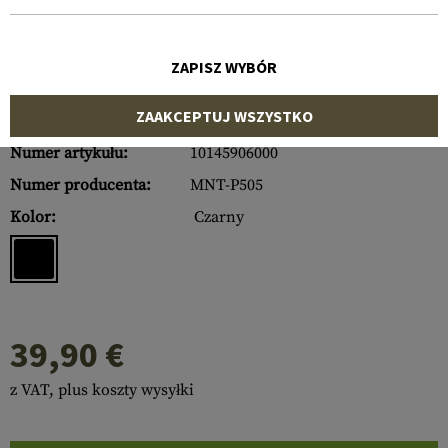
ZAPISZ WYBÓR
ZAAKCEPTUJ WSZYSTKO
Numer artykułu:
10145906000
Numer producenta:
MNT-P505
Kolor:
Czarny
39,90 €
z VAT, plus koszty wysyłki