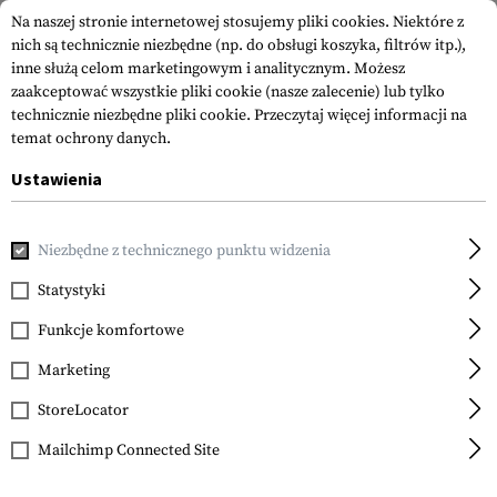
Na naszej stronie internetowej stosujemy pliki cookies. Niektóre z
nich są technicznie niezbędne (np. do obsługi koszyka, filtrów itp.),
inne służą celom marketingowym i analitycznym. Możesz
zaakceptować wszystkie pliki cookie (nasze zalecenie) lub tylko
technicznie niezbędne pliki cookie.
Przeczytaj więcej informacji na
temat ochrony danych.
Ustawienia
Strona główna
Sprzęt
Kamizelki Plate Carrier
Kamizelki
Niezbędne z technicznego punktu widzenia
Crye Precision
Jumpable Plate Carrier
Statystyki
JPC
Funkcje komfortowe
Marketing
StoreLocator
Mailchimp Connected Site