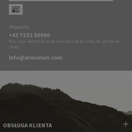
Wsparcie:
+43 7252 50900
Pon - Czw. od 9:00 do 12:00 oraz od 13:00 do 17:00, Pt. od 9:00 do
14:00
info@armamat.com
OBSŁUGA KLIENTA