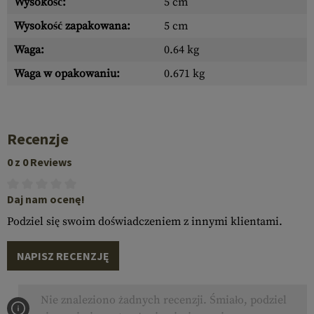
Wysokość:
5 cm
Wysokość zapakowana:
5 cm
Waga:
0.64 kg
Waga w opakowaniu:
0.671 kg
Recenzje
0 z 0 Reviews
Daj nam ocenę!
Podziel się swoim doświadczeniem z innymi klientami.
NAPISZ RECENZJĘ
Nie znaleziono żadnych recenzji. Śmiało, podziel