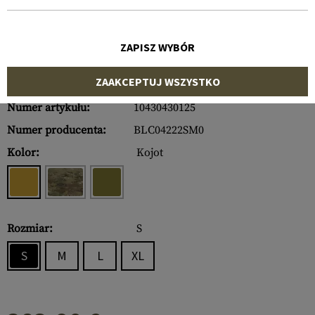
ZAPISZ WYBÓR
ZAAKCEPTUJ WSZYSTKO
Numer artykułu:
10430430125
Numer producenta:
BLC04222SM0
Kolor:
Kojot
Rozmiar:
S
S
M
L
XL