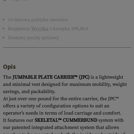
14-dniowa polityka zwrotów
Bezpłatnie
Wysyłka
z koszyka 299,00 €
Dostawy poczty polowej
Opis
The
JUMPABLE PLATE CARRIER™ (JPC)
is a lightweight
and minimal vest designed for maximum mobility, weight
savings, and packability.
At just over one pound for the entire carrier, the JPC™
offers a variety of configuration options to suit an
operator’s needs in terms of load carriage and comfort.
It features our
SKELETAL™ CUMMERBUND
system with
our patented integrated attachment system that allows