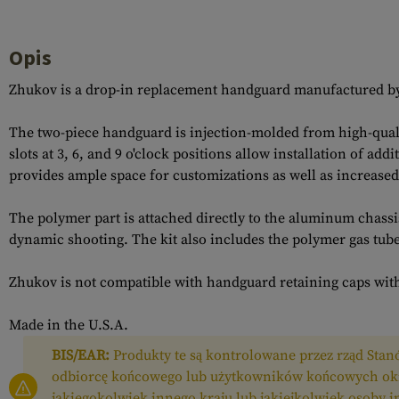
Opis
Zhukov is a drop-in replacement handguard manufactured by 
The two-piece handguard is injection-molded from high-quali
slots at 3, 6, and 9 o'clock positions allow installation of a
provides ample space for customizations as well as increased 
The polymer part is attached directly to the aluminum chassis
dynamic shooting. The kit also includes the polymer gas tub
Zhukov is not compatible with handguard retaining caps with
Made in the U.S.A.
BIS/EAR:
Produkty te są kontrolowane przez rząd Stan
odbiorcę końcowego lub użytkowników końcowych okr
jakiegokolwiek innego kraju lub jakiejkolwiek osoby 