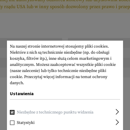
y rządu USA lub w inny sposób dozwolony przez prawo i przep
Długość zapakowana:
Na naszej stronie internetowej stosujemy pliki cookies.
Niektóre z nich są technicznie niezbędne (np. do obsługi
Szerokość zapakowana:
koszyka, filtrów itp.), inne służą celom marketingowym i
Wysokość zapakowana:
analitycznym. Możesz zaakceptować wszystkie pliki cookie
(nasze zalecenie) lub tylko technicznie niezbędne pliki
Waga w opakowaniu:
cookie.
Przeczytaj więcej informacji na temat ochrony
danych.
Ustawienia
Niezbędne z technicznego punktu widzenia
Statystyki