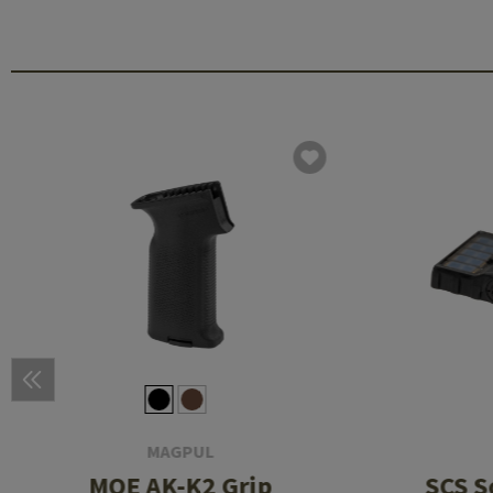
MAGPUL
MOE AK-K2 Grip
SCS S