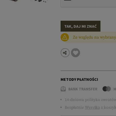
TAK, DAJ MI ZNAĆ
Ze względu na wybrany 
METODY PŁATNOŚCI
BANK TRANSFER
M
14-dniowa polityka zwrotó
Bezpłatnie
Wysyłka
z koszyk