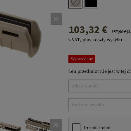
a
taże na Broń
ostałe
iena Osobista
ZĘDZIA POLOWE
zędzia Wielofunkcyjne
s
e
esoria
zety
AKI
103,32 €
CKI
s
IMATY
157,90 €
(3
z VAT, plus koszty wysyłki
ng
ARKI
erki
IGACJA
Wyprzedane
ostałe
RACORD
acord Bracelets
celets
Ten przedmiot nie jest w tej c