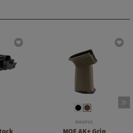
MAGPUL
tock
MOE AK+ Grip