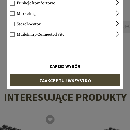
Funkcje komfortowe
Marketing
StoreLocator
Nie znaleziono żadnych recenzji. Śmiało, podzi
Mailchimp Connected Site
ZAPISZ WYBÓR
ZAAKCEPTUJ WSZYSTKO
INTERESUJĄCE PRODUKTY