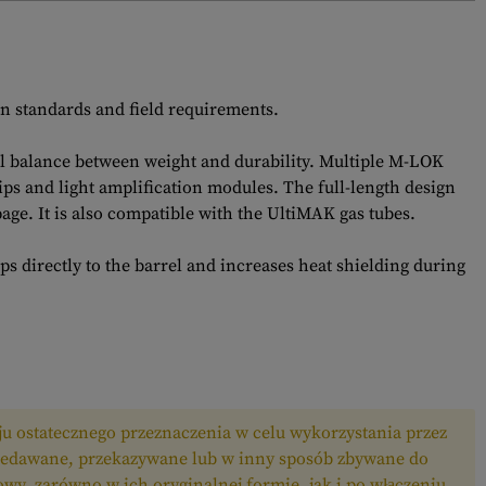
n standards and field requirements.
al balance between weight and durability. Multiple M-LOK
rips and light amplification modules. The full-length design
age. It is also compatible with the UltiMAK gas tubes.
ps directly to the barrel and increases heat shielding during
u ostatecznego przeznaczenia w celu wykorzystania przez
edawane, przekazywane lub w inny sposób zbywane do
wy, zarówno w ich oryginalnej formie, jak i po włączeniu