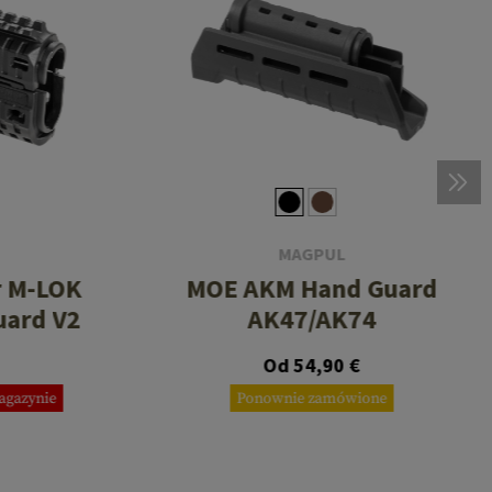
MAGPUL
r M-LOK
MOE AKM Hand Guard
uard V2
AK47/AK74
Od 54,90 €
agazynie
Ponownie zamówione