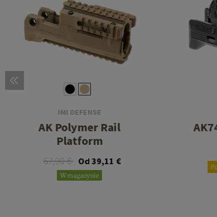
IMI DEFENSE
AK Polymer Rail
AK7
Platform
67,90 €
Od 39,11 €
P
W magazynie