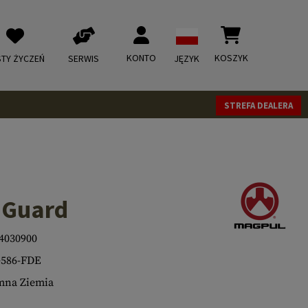
KONTO
KOSZYK
STY ŻYCZEŃ
SERWIS
JĘZYK
STREFA DEALERA
 Guard
4030900
586-FDE
mna Ziemia