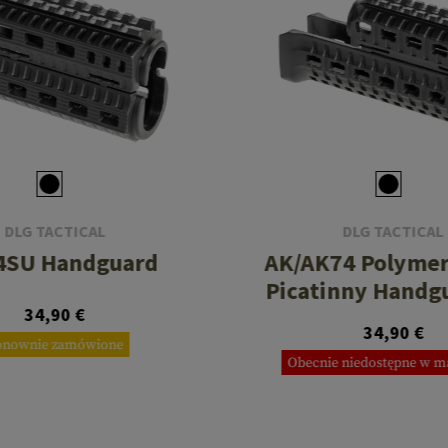
DLG TACTICAL
DLG TACTICAL
4SU Handguard
AK/AK74 Polyme
Picatinny Handg
34,90 €
34,90 €
onownie zamówione
Obecnie niedostępne w m