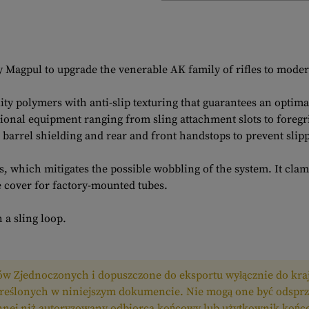
Magpul to upgrade the venerable AK family of rifles to moder
ty polymers with anti-slip texturing that guarantees an optim
dditional equipment ranging from sling attachment slots to foreg
barrel shielding and rear and front handstops to prevent slipp
, which mitigates the possible wobbling of the system. It clam
e cover for factory-mounted tubes.
 a sling loop.
ów Zjednoczonych i dopuszczone do eksportu wyłącznie do kraj
eślonych w niniejszym dokumencie. Nie mogą one być odsprz
innej niż autoryzowany odbiorca końcowy lub użytkownik końco