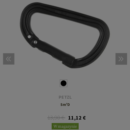
PETZL
Sm'D
13,90 €
11,12 €
W magazynie