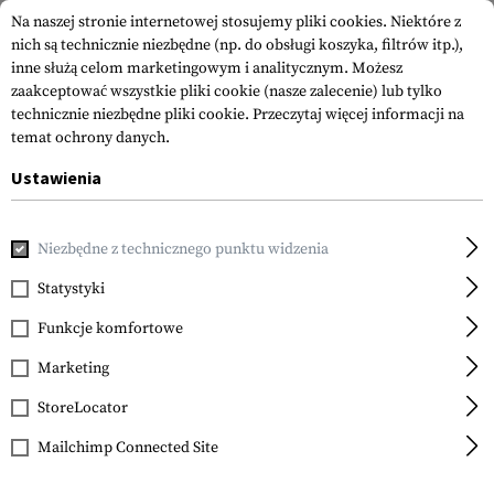
Na naszej stronie internetowej stosujemy pliki cookies. Niektóre z
nich są technicznie niezbędne (np. do obsługi koszyka, filtrów itp.),
inne służą celom marketingowym i analitycznym. Możesz
zaakceptować wszystkie pliki cookie (nasze zalecenie) lub tylko
technicznie niezbędne pliki cookie.
Przeczytaj więcej informacji na
temat ochrony danych.
Ustawienia
Strona główna
Equipment
Sprzęt Wspinaczkowy
Sprzę
Niezbędne z technicznego punktu widzenia
Petzl
WILLIAM Triact-Lock
Statystyki
Funkcje komfortowe
Marketing
StoreLocator
Mailchimp Connected Site