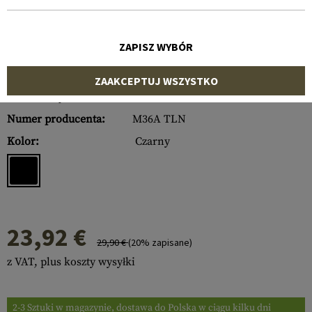
ZAPISZ WYBÓR
ZAAKCEPTUJ WSZYSTKO
Numer artykułu:
10669706000
Numer producenta:
M36A TLN
Kolor:
Czarny
23,92 €
29,90 €
(20% zapisane)
z VAT, plus koszty wysyłki
2-3 Sztuki w magazynie, dostawa do Polska w ciągu kilku dni