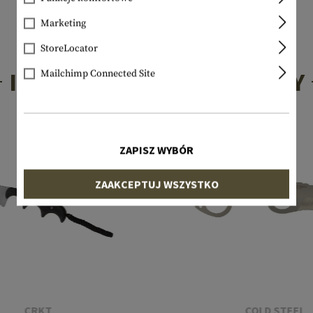
Marketing
StoreLocator
INTERESUJĄCE PRODUKTY
Mailchimp Connected Site
ZAPISZ WYBÓR
ZAAKCEPTUJ WSZYSTKO
CRKT
COLD STEEL