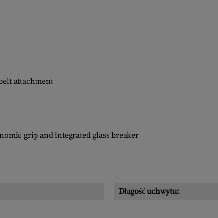
 belt attachment
conomic grip and integrated glass breaker
Długość uchwytu: