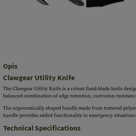
Recoil Parts
Cleaning Brushes
Case Deflectors
Cleaning Kits
Lufy
Bloki Gazowe
Dust Covers
Akcesoria
Opis
Clawgear Utility Knife
The Clawgear Utility Knife is a robust fixed-blade knife desi
balanced combination of edge retention, corrosion resistanc
The ergonomically shaped handle made from textured polymer 
handle provides added functionality in emergency situations.
Technical Specifications