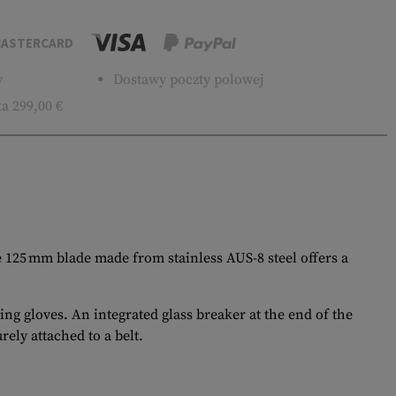
ASTERCARD
w
Dostawy poczty polowej
a 299,00 €
he 125 mm blade made from stainless AUS-8 steel offers a
g gloves. An integrated glass breaker at the end of the
ely attached to a belt.