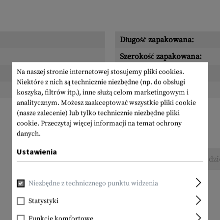
Długość zapakowana:
Szerokość zapakowana:
Na naszej stronie internetowej stosujemy pliki cookies.
Wysokość zapakowana:
Niektóre z nich są technicznie niezbędne (np. do obsługi
Waga w opakowaniu:
koszyka, filtrów itp.), inne służą celom marketingowym i
analitycznym. Możesz zaakceptować wszystkie pliki cookie
(nasze zalecenie) lub tylko technicznie niezbędne pliki
cookie.
Przeczytaj więcej informacji na temat ochrony
danych.
Ustawienia
Nie znaleziono żadnych recenzji. Śmiało, podzi
Niezbędne z technicznego punktu widzenia
Statystyki
Funkcje komfortowe