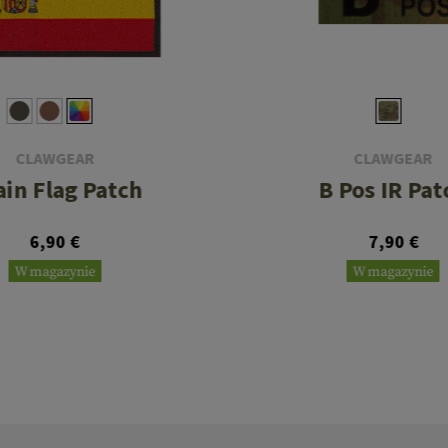
CLAWGEAR
CLAWGEAR
ain Flag Patch
B Pos IR Pat
6,90 €
7,90 €
W magazynie
W magazynie