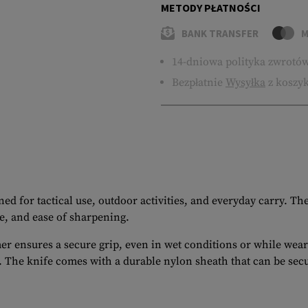
METODY PŁATNOŚCI
BANK TRANSFER
M
14-dniowa polityka zwrotó
Bezpłatnie
Wysyłka
z koszyk
gned for tactical use, outdoor activities, and everyday carry. T
e, and ease of sharpening.
ensures a secure grip, even in wet conditions or while wearin
 The knife comes with a durable nylon sheath that can be secur