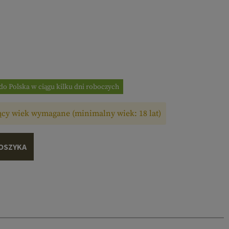
do Polska w ciągu kilku dni roboczych
cy wiek wymagane (minimalny wiek: 18 lat)
OSZYKA