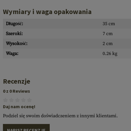
Wymiary i waga opakowania
Długość:
35 cm
Szeroki:
7 cm
Wysokość:
2 cm
Waga:
0.26 kg
Recenzje
0 z 0 Reviews
Daj nam ocenę!
Podziel się swoim doświadczeniem z innymi klientami.
NAPISZ RECENZJĘ