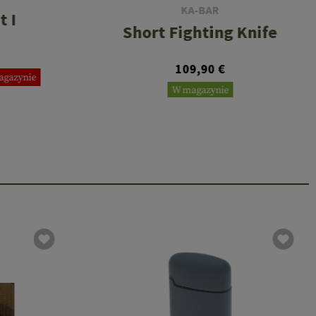
KA-BAR
t I
Short Fighting Knife
109,90 €
agazynie
W magazynie