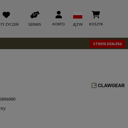
KONTO
KOSZYK
STY ŻYCZEŃ
SERWIS
JĘZYK
STREFA DEALERA
6806000
rny