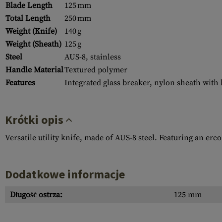
Blade Length
125 mm
Total Length
250 mm
Weight (Knife)
140 g
Weight (Sheath)
125 g
Steel
AUS-8, stainless
Handle Material
Textured polymer
Features
Integrated glass breaker, nylon sheath with
Krótki opis
Versatile utility knife, made of AUS-8 steel. Featuring an er
Dodatkowe informacje
Długość ostrza:
125 mm