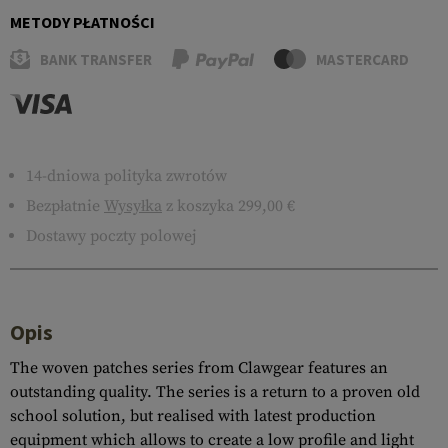
METODY PŁATNOŚCI
BANK TRANSFER
MASTERCARD
14-dniowa polityka zwrotów
Bezpłatnie
Wysyłka
z koszyka 299,00 €
Dostawy poczty polowej
Opis
The woven patches series from Clawgear features an
outstanding quality. The series is a return to a proven old
school solution, but realised with latest production
equipment which allows to create a low profile and light