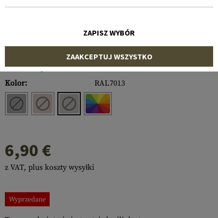
ZAPISZ WYBÓR
ZAAKCEPTUJ WSZYSTKO
Numer artykułu:
10500533200
Kolor:
RAL7013
6,90 €
z VAT, plus koszty wysyłki
Wyprzedane