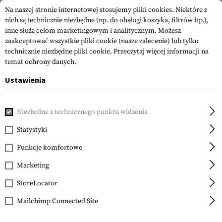
Na naszej stronie internetowej stosujemy pliki cookies. Niektóre z
nich są technicznie niezbędne (np. do obsługi koszyka, filtrów itp.),
inne służą celom marketingowym i analitycznym. Możesz
zaakceptować wszystkie pliki cookie (nasze zalecenie) lub tylko
technicznie niezbędne pliki cookie.
Przeczytaj więcej informacji na
temat ochrony danych.
Ustawienia
Strona główna
Sprzęt
Naszywki
Woven Patches
Nasz
Niezbędne z technicznego punktu widzenia
Clawgear
USA Flag Patch
Statystyki
Funkcje komfortowe
Marketing
StoreLocator
Mailchimp Connected Site