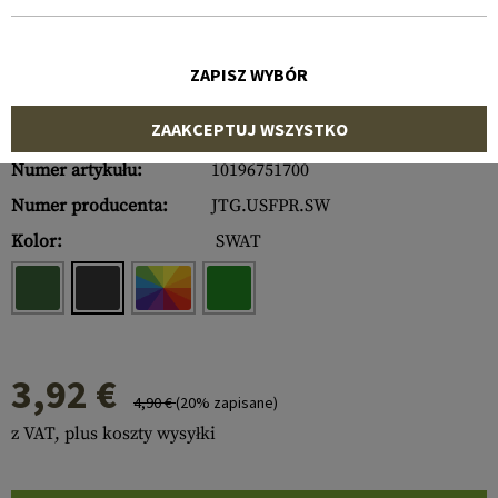
ZAPISZ WYBÓR
ZAAKCEPTUJ WSZYSTKO
Numer artykułu:
10196751700
Numer producenta:
JTG.USFPR.SW
Kolor:
SWAT
3,92 €
4,90 €
(20% zapisane)
z VAT, plus koszty wysyłki