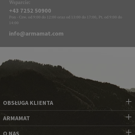
Wsparcie:
+43 7252 50900
Pon - Czw. od 9:00 do 12:00 oraz od 13:00 do 17:00, Pt. od 9:00 do
14:00
info@armamat.com
OBSŁUGA KLIENTA
ARMAMAT
O NAS