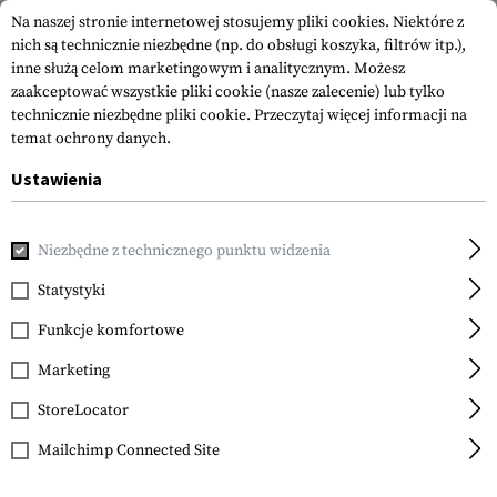
Na naszej stronie internetowej stosujemy pliki cookies. Niektóre z
nich są technicznie niezbędne (np. do obsługi koszyka, filtrów itp.),
inne służą celom marketingowym i analitycznym. Możesz
zaakceptować wszystkie pliki cookie (nasze zalecenie) lub tylko
technicznie niezbędne pliki cookie.
Przeczytaj więcej informacji na
temat ochrony danych.
Ustawienia
Strona główna
Sprzęt
Naszywki
Naszywki Gumowane
Niezbędne z technicznego punktu widzenia
JTG
US Flag Rubber Patch
Statystyki
Reversed
Funkcje komfortowe
Marketing
StoreLocator
Mailchimp Connected Site