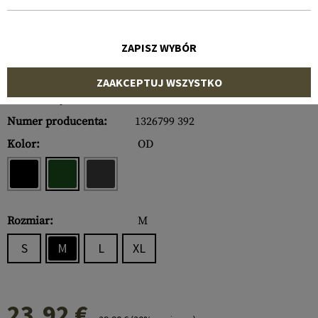
ZAPISZ WYBÓR
ZAAKCEPTUJ WSZYSTKO
Numer artykułu:
12051222030
Numer producenta:
1326799 392
Kolor:
OD
Rozmiar:
M
S
M
L
XL
23,92 €