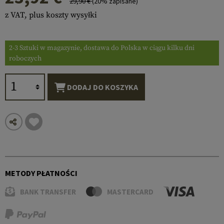
29,90 €
(20% zapisane)
z VAT, plus koszty wysyłki
2-3 Sztuki w magazynie, dostawa do Polska w ciągu kilku dni
roboczych
DODAJ DO KOSZYKA
METODY PŁATNOŚCI
BANK TRANSFER
MASTERCARD