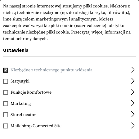
Na naszej stronie internetowej stosujemy pliki cookies. Niektóre z
nich są technicznie niezbędne (np. do obsługi koszyka, filtrów itp.),
inne służą celom marketingowym i analitycznym. Możesz
zaakceptować wszystkie pliki cookie (nasze zalecenie) lub tylko
technicznie niezbędne pliki cookie.
Przeczytaj więcej informacji na
temat ochrony danych.
Ustawienia
Strona główna
Odzież
Shirts
Koszule, Koszulki i Kurtki
Niezbędne z technicznego punktu widzenia
Under Armour
UA M Sportstyle LC SS
Statystyki
Funkcje komfortowe
Marketing
StoreLocator
Mailchimp Connected Site