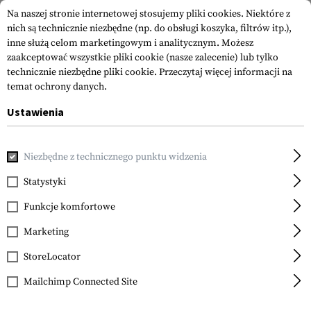
Na naszej stronie internetowej stosujemy pliki cookies. Niektóre z
nich są technicznie niezbędne (np. do obsługi koszyka, filtrów itp.),
inne służą celom marketingowym i analitycznym. Możesz
zaakceptować wszystkie pliki cookie (nasze zalecenie) lub tylko
technicznie niezbędne pliki cookie.
Przeczytaj więcej informacji na
temat ochrony danych.
Ustawienia
Strona główna
Sprzęt
Ładownice
Ładownice na Magazyn
Niezbędne z technicznego punktu widzenia
Warrior
Triple Open Mag Pouch
Statystyki
AK 7.62mm
Funkcje komfortowe
Marketing
StoreLocator
Mailchimp Connected Site