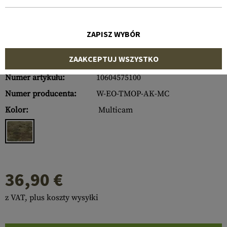
ZAPISZ WYBÓR
ZAAKCEPTUJ WSZYSTKO
Numer artykułu:
10604575100
Numer producenta:
W-EO-TMOP-AK-MC
Kolor:
Multicam
36,90 €
z VAT, plus koszty wysyłki