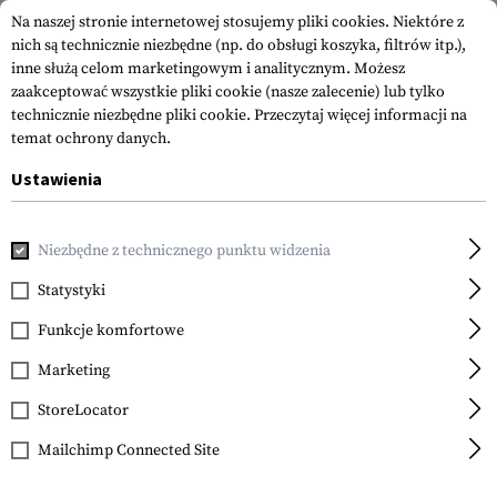
Na naszej stronie internetowej stosujemy pliki cookies. Niektóre z
nich są technicznie niezbędne (np. do obsługi koszyka, filtrów itp.),
inne służą celom marketingowym i analitycznym. Możesz
zaakceptować wszystkie pliki cookie (nasze zalecenie) lub tylko
technicznie niezbędne pliki cookie.
Przeczytaj więcej informacji na
temat ochrony danych.
Ustawienia
Strona główna
Akcesoria do Broni
Celowniki Laserowe i Lat
Niezbędne z technicznego punktu widzenia
Streamlight
TLR-6 Without Laser For
Statystyki
SIG Sauer P365 / XL
Funkcje komfortowe
Marketing
StoreLocator
Mailchimp Connected Site