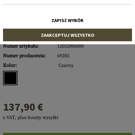
ZAPISZ WYBÓR
ZAAKCEPTUJ WSZYSTKO
Numer artykułu:
12052006000
Numer producenta:
69285
Kolor:
Czarny
137,90 €
z VAT, plus koszty wysyłki