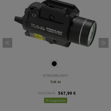
STREAMLIGHT
TLR-2s
567,90 €
567,90 €
W magazynie