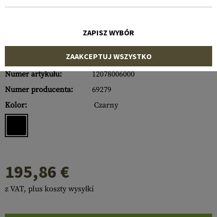
ZAPISZ WYBÓR
ZAAKCEPTUJ WSZYSTKO
Numer artykułu:
12078006000
Numer producenta:
69279
Kolor:
Czarny
195,86 €
z VAT, plus koszty wysyłki