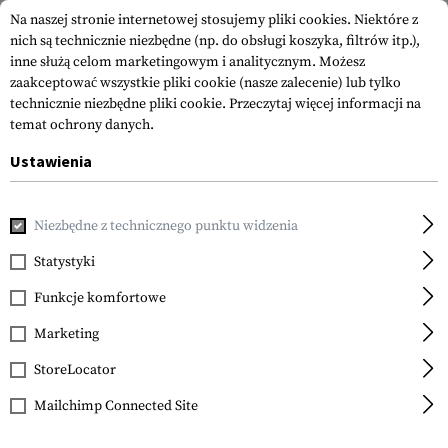
Na naszej stronie internetowej stosujemy pliki cookies. Niektóre z
nich są technicznie niezbędne (np. do obsługi koszyka, filtrów itp.),
inne służą celom marketingowym i analitycznym. Możesz
zaakceptować wszystkie pliki cookie (nasze zalecenie) lub tylko
technicznie niezbędne pliki cookie.
Przeczytaj więcej informacji na
temat ochrony danych.
Ustawienia
Strona główna
Akcesoria do Broni
Celowniki Laserowe i Lat
Niezbędne z technicznego punktu widzenia
Streamlight
TLR-6 for Non-Railed
Statystyki
1911
Funkcje komfortowe
Marketing
StoreLocator
Mailchimp Connected Site