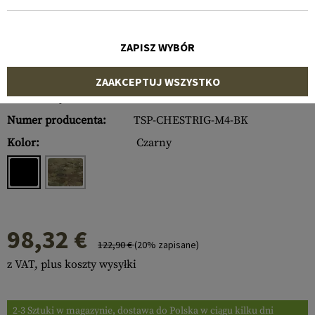
ZAPISZ WYBÓR
ZAAKCEPTUJ WSZYSTKO
Numer artykułu:
10391006000
Numer producenta:
TSP-CHESTRIG-M4-BK
Kolor:
Czarny
98,32 €
122,90 €
(20% zapisane)
z VAT, plus koszty wysyłki
2-3 Sztuki w magazynie, dostawa do Polska w ciągu kilku dni