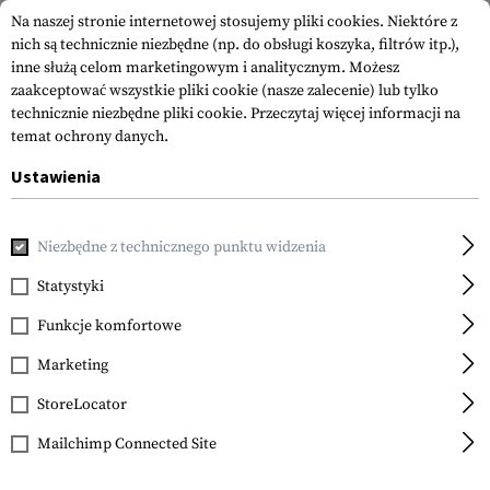
Na naszej stronie internetowej stosujemy pliki cookies. Niektóre z
nich są technicznie niezbędne (np. do obsługi koszyka, filtrów itp.),
inne służą celom marketingowym i analitycznym. Możesz
zaakceptować wszystkie pliki cookie (nasze zalecenie) lub tylko
technicznie niezbędne pliki cookie.
Przeczytaj więcej informacji na
temat ochrony danych.
Ustawienia
Strona główna
Sprzęt
Kamizelki Chest Rig
Kamizelki C
Niezbędne z technicznego punktu widzenia
Blue Force Gear
Ten-Speed M4 Chest Rig
Statystyki
Funkcje komfortowe
Marketing
StoreLocator
Mailchimp Connected Site