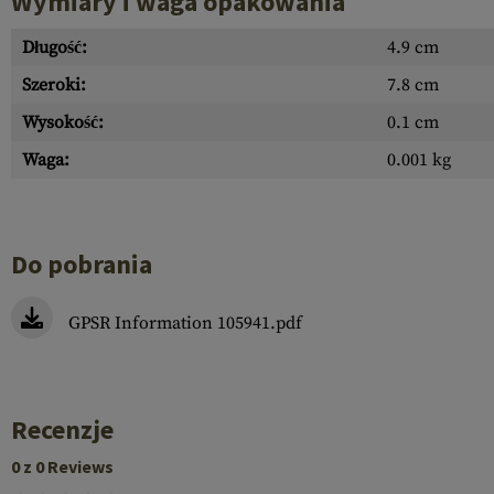
Wymiary i waga opakowania
Długość:
4.9 cm
Szeroki:
7.8 cm
Wysokość:
0.1 cm
Waga:
0.001 kg
Do pobrania
GPSR Information 105941.pdf
Recenzje
0 z 0 Reviews