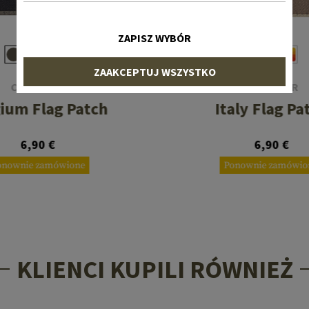
ZAPISZ WYBÓR
ZAAKCEPTUJ WSZYSTKO
CLAWGEAR
CLAWGEAR
ium Flag Patch
Italy Flag Pa
6,90 €
6,90 €
onownie zamówione
Ponownie zamówio
KLIENCI KUPILI RÓWNIEŻ