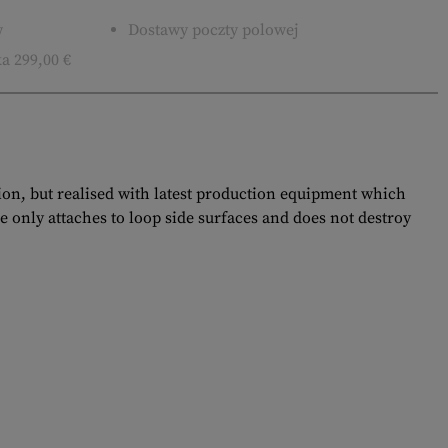
w
Dostawy poczty polowej
a 299,00 €
tion, but realised with latest production equipment which
e only attaches to loop side surfaces and does not destroy