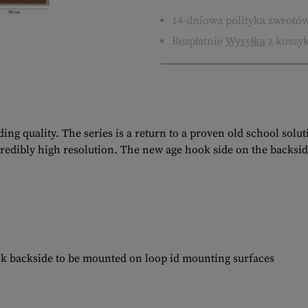
14-dniowa polityka zwrotó
Bezpłatnie
Wysyłka
z koszyk
ng quality. The series is a return to a proven old school solu
ncredibly high resolution. The new age hook side on the backsid
ok backside to be mounted on loop id mounting surfaces