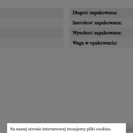
Długość zapakowana:
Szerokość zapakowana:
Wysokość zapakowana:
Waga w opakowaniu:
Na naszej stronie internetowej stosujemy pliki cookies.
Nie znaleziono żadnych recenzji. Śmiało, podzi