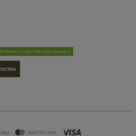
do Polska w ciągu kilku dni roboczych
OSZYKA
MASTERCARD