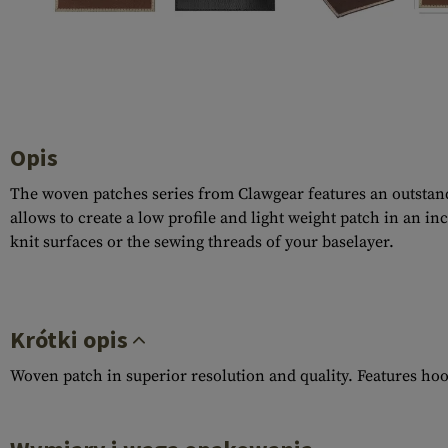
Recoil Parts
Cleaning Brushes
Case Deflectors
Cleaning Kits
Lufy
Bloki Gazowe
Opis
Dust Covers
The woven patches series from Clawgear features an outstandi
Akcesoria
allows to create a low profile and light weight patch in an i
knit surfaces or the sewing threads of your baselayer.
Krótki opis
Woven patch in superior resolution and quality. Features ho