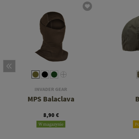
INVADER GEAR
MPS Balaclava
B
8,90 €
W magazynie
P