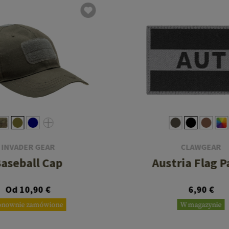
INVADER GEAR
CLAWGEAR
aseball Cap
Austria Flag P
Od 10,90 €
6,90 €
onownie zamówione
W magazynie