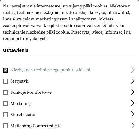
Na naszej stronie internetowej stosujemy pliki cookies. Niektóre z
nich są technicznie niezbędne (np. do obsługi koszyka, filtrów itp.),
inne służą celom marketingowym i analitycznym. Możesz
zaakceptować wszystkie pliki cookie (nasze zalecenie) lub tylko
technicznie niezbędne pliki cookie.
Przeczytaj więcej informacji na
temat ochrony danych.
Ustawienia
Strona główna
Outdoor i Survival
Oświetlenie
Latarki
Niezbędne z technicznego punktu widzenia
Princeton Tec
Switch Rail IRRD
Statystyki
Funkcje komfortowe
Marketing
StoreLocator
Mailchimp Connected Site