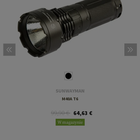
SUNWAYMAN
M40A T6
99,90 €
64,63 €
W magazynie