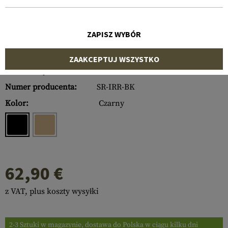
ZAPISZ WYBÓR
ZAAKCEPTUJ WSZYSTKO
Numer artykułu:
10417206000
Numer producenta:
SR-IRR-BK
Kolor:
Czarny
62,90 €
z VAT, plus koszty wysyłki
2-3 Sztuki w magazynie, dostawa do Polska w ciągu kilku dni