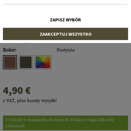
ZAPISZ WYBÓR
ZAAKCEPTUJ WSZYSTKO
Numer artykułu:
10499531000
Kolor:
Pustynia
4,90 €
z VAT, plus koszty wysyłki
2-3 Sztuki w magazynie, dostawa do Polska w ciągu kilku dni
roboczych