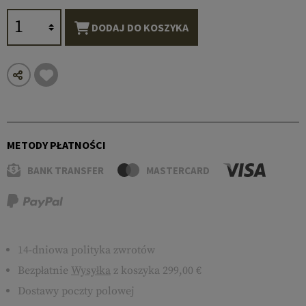
DODAJ DO KOSZYKA
METODY PŁATNOŚCI
BANK TRANSFER
MASTERCARD
14-dniowa polityka zwrotów
Bezpłatnie
Wysyłka
z koszyka 299,00 €
Dostawy poczty polowej