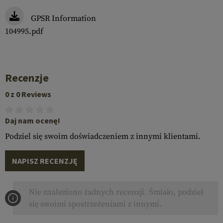
GPSR Information
104995.pdf
Recenzje
0 z 0 Reviews
Daj nam ocenę!
Podziel się swoim doświadczeniem z innymi klientami.
NAPISZ RECENZJĘ
Nie znaleziono żadnych recenzji. Śmiało, podziel
się swoimi spostrzeżeniami z innymi.