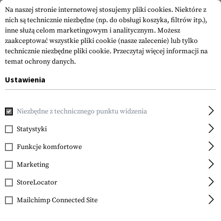
Na naszej stronie internetowej stosujemy pliki cookies. Niektóre z
nich są technicznie niezbędne (np. do obsługi koszyka, filtrów itp.),
inne służą celom marketingowym i analitycznym. Możesz
zaakceptować wszystkie pliki cookie (nasze zalecenie) lub tylko
technicznie niezbędne pliki cookie.
Przeczytaj więcej informacji na
temat ochrony danych.
Ustawienia
Strona główna
Sprzęt
Naszywki
Woven Patches
Nasz
Niezbędne z technicznego punktu widzenia
Clawgear
Suisse Small Tab Patch
Statystyki
Funkcje komfortowe
Marketing
StoreLocator
Mailchimp Connected Site