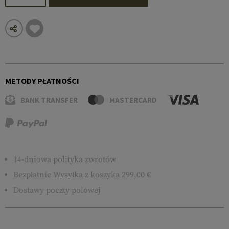
METODY PŁATNOŚCI
BANK TRANSFER
MASTERCARD
14-dniowa polityka zwrotów
Bezpłatnie
Wysyłka
z koszyka 299,00 €
Dostawy poczty polowej