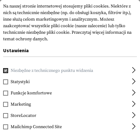
Na naszej stronie internetowej stosujemy pliki cookies. Niektóre z
nich są technicznie niezbędne (np. do obsługi koszyka, filtrów itp.),
inne służą celom marketingowym i analitycznym. Możesz
zaakceptować wszystkie pliki cookie (nasze zalecenie) lub tylko
technicznie niezbędne pliki cookie.
Przeczytaj więcej informacji na
temat ochrony danych.
Ustawienia
Strona główna
Equipment
Optyka i Obserwacja
Lornetk
Niezbędne z technicznego punktu widzenia
Sightmark
Solitude 8x42 XD
Statystyki
Binoculars
Funkcje komfortowe
Marketing
StoreLocator
Mailchimp Connected Site