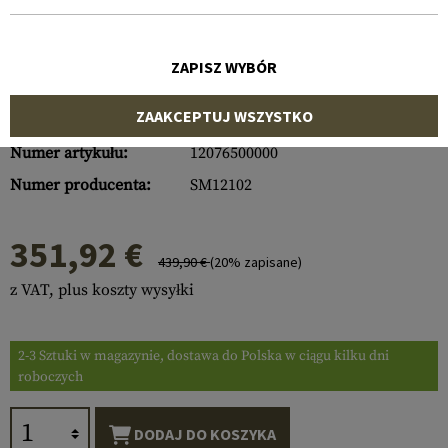
ZAPISZ WYBÓR
ZAAKCEPTUJ WSZYSTKO
Numer artykułu:
12076500000
Numer producenta:
SM12102
351,92 €
439,90 €
(20% zapisane)
z VAT, plus koszty wysyłki
2-3 Sztuki w magazynie, dostawa do Polska w ciągu kilku dni
roboczych
DODAJ DO KOSZYKA