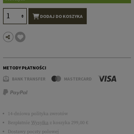
DODAJ DO KOSZYKA
METODY PŁATNOŚCI
BANK TRANSFER
MASTERCARD
14-dniowa polityka zwrotów
Bezpłatnie
Wysyłka
z koszyka 299,00 €
Dostawy poczty polowej