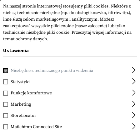
Na naszej stronie internetowej stosujemy pliki cookies. Niektóre z
nich są technicznie niezbędne (np. do obsługi koszyka, filtrów itp.),
inne służą celom marketingowym i analitycznym. Możesz
zaakceptować wszystkie pliki cookie (nasze zalecenie) lub tylko
technicznie niezbędne pliki cookie.
Przeczytaj więcej informacji na
temat ochrony danych.
Ustawienia
Strona główna
Sprzęt
Ładownice
Ładownice na Magazyn
Niezbędne z technicznego punktu widzenia
Warrior
Single Open Mag Pouch
Statystyki
HK417
Funkcje komfortowe
Marketing
StoreLocator
Mailchimp Connected Site