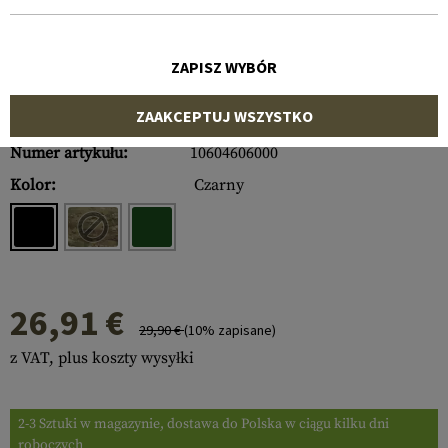
ZAPISZ WYBÓR
ZAAKCEPTUJ WSZYSTKO
Numer artykułu:
10604606000
Kolor:
Czarny
26,91 €
29,90 €
(10% zapisane)
z VAT, plus koszty wysyłki
2-3 Sztuki w magazynie, dostawa do Polska w ciągu kilku dni
roboczych