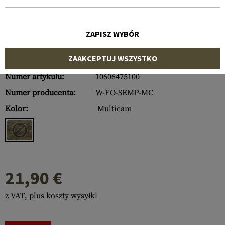
ZAPISZ WYBÓR
ZAAKCEPTUJ WSZYSTKO
Numer artykułu:
10606475100
Numer producenta:
W-EO-SEMP-MC
Kolor:
Multicam
21,90 €
z VAT, plus koszty wysyłki