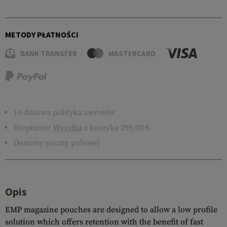
METODY PŁATNOŚCI
BANK TRANSFER
MASTERCARD
14-dniowa polityka zwrotów
Bezpłatnie
Wysyłka
z koszyka 299,00 €
Dostawy poczty polowej
Opis
EMP magazine pouches are designed to allow a low profile
solution which offers retention with the benefit of fast