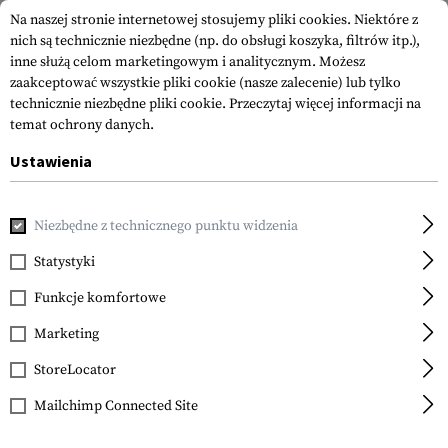
Na naszej stronie internetowej stosujemy pliki cookies. Niektóre z
nich są technicznie niezbędne (np. do obsługi koszyka, filtrów itp.),
inne służą celom marketingowym i analitycznym. Możesz
zaakceptować wszystkie pliki cookie (nasze zalecenie) lub tylko
technicznie niezbędne pliki cookie.
Przeczytaj więcej informacji na
temat ochrony danych.
Ustawienia
Strona główna
Sprzęt
Ładownice
Ładownice na Magazyn
Niezbędne z technicznego punktu widzenia
Warrior
Single Elastic Mag
Statystyki
Pouch
Funkcje komfortowe
Marketing
StoreLocator
Mailchimp Connected Site