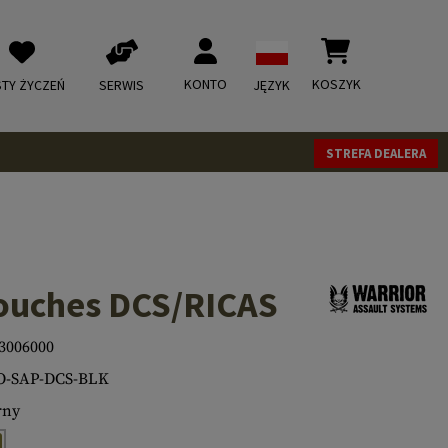
KONTO
KOSZYK
STY ŻYCZEŃ
SERWIS
JĘZYK
STREFA DEALERA
ouches DCS/RICAS
3006000
O-SAP-DCS-BLK
rny