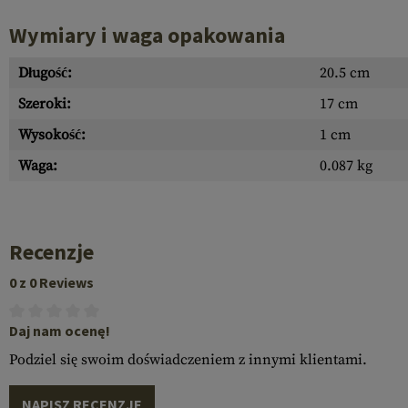
Wymiary i waga opakowania
Długość:
20.5 cm
Szeroki:
17 cm
Wysokość:
1 cm
Waga:
0.087 kg
Recenzje
0 z 0 Reviews
Daj nam ocenę!
Podziel się swoim doświadczeniem z innymi klientami.
NAPISZ RECENZJĘ