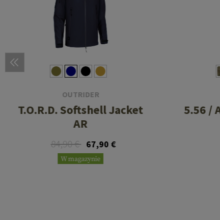
OUTRIDER
T.O.R.D. Softshell Jacket
5.56 /
AR
84,90 €
67,90 €
W magazynie