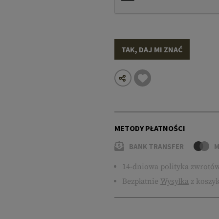
TAK, DAJ MI ZNAĆ
METODY PŁATNOŚCI
BANK TRANSFER
M
14-dniowa polityka zwrotó
Bezpłatnie
Wysyłka
z koszyk