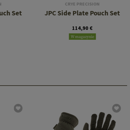
N
CRYE PRECISION
uch Set
JPC Side Plate Pouch Set
114,90 €
W magazynie