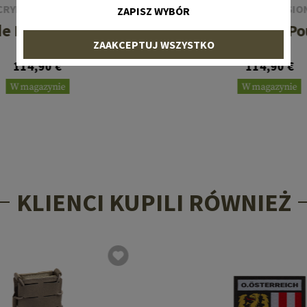
CRYE PRECISION
CRYE PRECISIO
ZAPISZ WYBÓR
de Plate Pouch Set
JPC Side Plate Po
ZAAKCEPTUJ WSZYSTKO
114,90 €
114,90 €
W magazynie
W magazynie
KLIENCI KUPILI RÓWNIEŻ