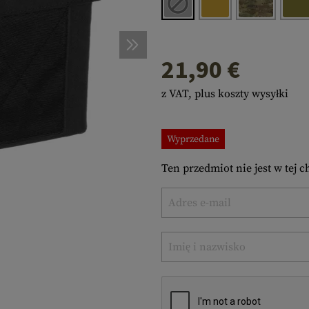
a
taże na Broń
ostałe
iena Osobista
ZĘDZIA POLOWE
zędzia Wielofunkcyjne
s
e
esoria
zety
AKI
21,90 €
CKI
s
IMATY
z VAT, plus koszty wysyłki
ng
ARKI
erki
IGACJA
Wyprzedane
ostałe
RACORD
acord Bracelets
celets
Ten przedmiot nie jest w tej c