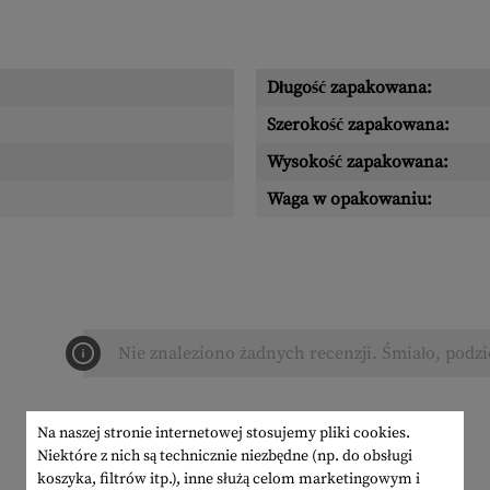
Długość zapakowana:
Szerokość zapakowana:
Wysokość zapakowana:
Waga w opakowaniu:
Nie znaleziono żadnych recenzji. Śmiało, podzi
Na naszej stronie internetowej stosujemy pliki cookies.
Niektóre z nich są technicznie niezbędne (np. do obsługi
koszyka, filtrów itp.), inne służą celom marketingowym i