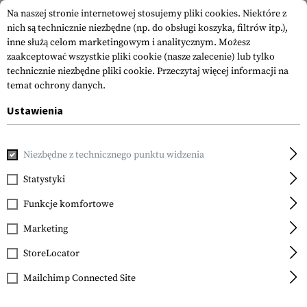
Na naszej stronie internetowej stosujemy pliki cookies. Niektóre z
nich są technicznie niezbędne (np. do obsługi koszyka, filtrów itp.),
inne służą celom marketingowym i analitycznym. Możesz
zaakceptować wszystkie pliki cookie (nasze zalecenie) lub tylko
technicznie niezbędne pliki cookie.
Przeczytaj więcej informacji na
temat ochrony danych.
Ustawienia
Strona główna
Odzież
Rękawice
Rękawice
Shooting 
Niezbędne z technicznego punktu widzenia
Invader Gear
Shooting Gloves
Statystyki
Funkcje komfortowe
Marketing
StoreLocator
Mailchimp Connected Site