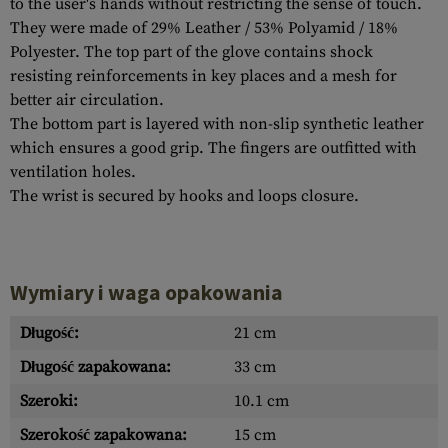
to the user's hands without restricting the sense of touch.
They were made of 29% Leather / 53% Polyamid / 18%
Polyester. The top part of the glove contains shock
resisting reinforcements in key places and a mesh for
better air circulation.
The bottom part is layered with non-slip synthetic leather
which ensures a good grip. The fingers are outfitted with
ventilation holes.
The wrist is secured by hooks and loops closure.
Wymiary i waga opakowania
Długość:
21 cm
Długość zapakowana:
33 cm
Szeroki:
10.1 cm
Szerokość zapakowana:
15 cm