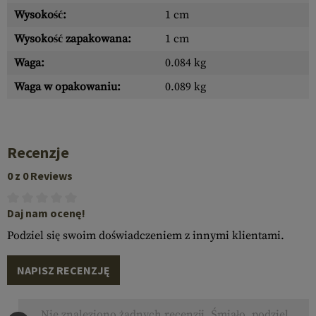
Wysokość:
1 cm
Wysokość zapakowana:
1 cm
Waga:
0.084 kg
Waga w opakowaniu:
0.089 kg
Recenzje
0 z 0 Reviews
Daj nam ocenę!
Podziel się swoim doświadczeniem z innymi klientami.
NAPISZ RECENZJĘ
Nie znaleziono żadnych recenzji. Śmiało, podziel