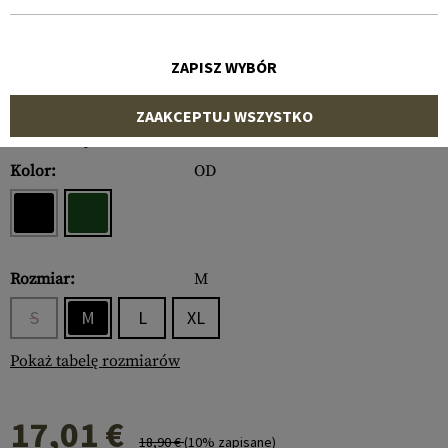
ZAPISZ WYBÓR
ZAAKCEPTUJ WSZYSTKO
Numer artykułu:
10400322030
Kolor:
OD
Rozmiar:
M
S
M
L
XL
Pokaż tabelę rozmiarów
17,01 €
18,90 €
(10% zapisane)