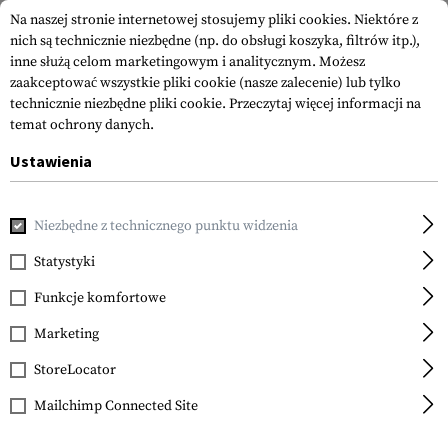
Na naszej stronie internetowej stosujemy pliki cookies. Niektóre z
nich są technicznie niezbędne (np. do obsługi koszyka, filtrów itp.),
inne służą celom marketingowym i analitycznym. Możesz
zaakceptować wszystkie pliki cookie (nasze zalecenie) lub tylko
technicznie niezbędne pliki cookie.
Przeczytaj więcej informacji na
temat ochrony danych.
Ustawienia
Strona główna
Sprzęt
Naszywki
Naszywki Gumowane
Niezbędne z technicznego punktu widzenia
JTG
Shit Magnet Rubber
Statystyki
Patch
Funkcje komfortowe
Marketing
StoreLocator
Mailchimp Connected Site