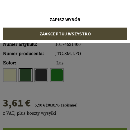
ZAPISZ WYBÓR
ZAAKCEPTUJ WSZYSTKO
Numer artykułu:
10174621400
Numer producenta:
JTG.SM.LFO
Kolor:
Las
3,61 €
5,90 €
(38.81% zapisane)
z VAT, plus koszty wysyłki