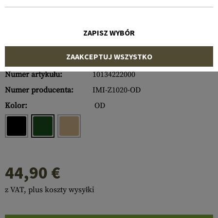
ZAPISZ WYBÓR
ZAAKCEPTUJ WSZYSTKO
Numer artykułu:
10134222000
Numer producenta:
IMI-Z1020-OD
Kolor:
OD
44,90 €
z VAT, plus koszty wysyłki