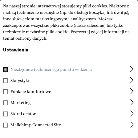
Na naszej stronie internetowej stosujemy pliki cookies. Niektóre z
nich są technicznie niezbędne (np. do obsługi koszyka, filtrów itp.),
inne służą celom marketingowym i analitycznym. Możesz
zaakceptować wszystkie pliki cookie (nasze zalecenie) lub tylko
technicznie niezbędne pliki cookie.
Przeczytaj więcej informacji na
temat ochrony danych.
Ustawienia
Strona główna
Sprzęt
Kabury
Kabury na Pas
Roto Pad
Niezbędne z technicznego punktu widzenia
IMI Defense
Roto Paddle Holster for
Statystyki
Glock 19
Funkcje komfortowe
Marketing
StoreLocator
Mailchimp Connected Site