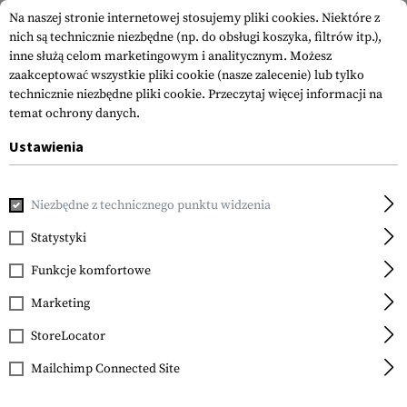
Na naszej stronie internetowej stosujemy pliki cookies. Niektóre z
nich są technicznie niezbędne (np. do obsługi koszyka, filtrów itp.),
inne służą celom marketingowym i analitycznym. Możesz
zaakceptować wszystkie pliki cookie (nasze zalecenie) lub tylko
technicznie niezbędne pliki cookie.
Przeczytaj więcej informacji na
temat ochrony danych.
Ustawienia
Strona główna
Sprzęt
Kabury
Kabury na Pas
Roto Pad
Niezbędne z technicznego punktu widzenia
IMI Defense
Roto Paddle Holster for
Statystyki
Glock 17 Left Side
Funkcje komfortowe
Marketing
StoreLocator
Mailchimp Connected Site