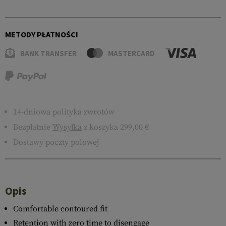
METODY PŁATNOŚCI
BANK TRANSFER
MASTERCARD
14-dniowa polityka zwrotów
Bezpłatnie
Wysyłka
z koszyka 299,00 €
Dostawy poczty polowej
Opis
Comfortable contoured fit
Retention with zero time to disengage