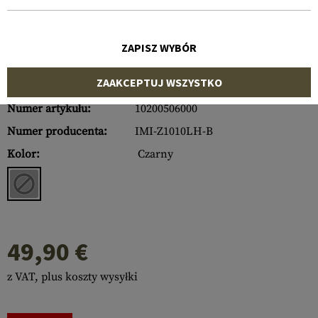
ZAPISZ WYBÓR
ZAAKCEPTUJ WSZYSTKO
Numer artykułu:
10200506000
Numer producenta:
IMI-Z1010LH-B
Kolor:
Czarny
49,90 €
z VAT, plus koszty wysyłki