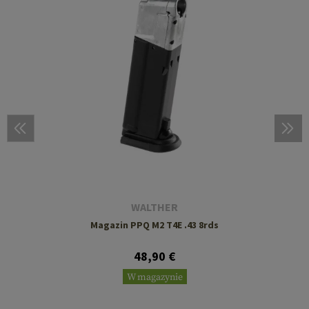
WALTHER
Magazin PPQ M2 T4E .43 8rds
48,90 €
W magazynie