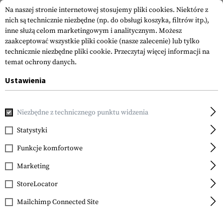
Na naszej stronie internetowej stosujemy pliki cookies. Niektóre z
nich są technicznie niezbędne (np. do obsługi koszyka, filtrów itp.),
inne służą celom marketingowym i analitycznym. Możesz
zaakceptować wszystkie pliki cookie (nasze zalecenie) lub tylko
technicznie niezbędne pliki cookie.
Przeczytaj więcej informacji na
temat ochrony danych.
Ustawienia
Strona główna
Real Action
Magazynki
Rotary Magazine 
Niezbędne z technicznego punktu widzenia
T4E
Rotary Magazine TR 50
Statystyki
6rds
Funkcje komfortowe
Marketing
StoreLocator
Mailchimp Connected Site