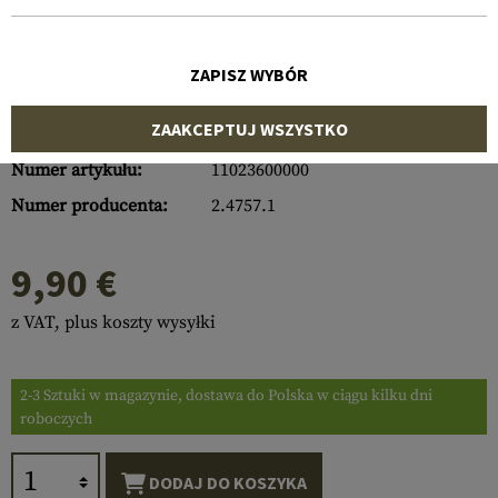
ZAPISZ WYBÓR
ZAAKCEPTUJ WSZYSTKO
Numer artykułu:
11023600000
Numer producenta:
2.4757.1
9,90 €
z VAT, plus koszty wysyłki
2-3 Sztuki w magazynie, dostawa do Polska w ciągu kilku dni
roboczych
DODAJ DO KOSZYKA