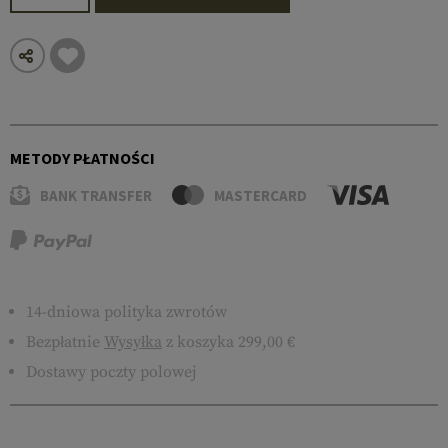
METODY PŁATNOŚCI
BANK TRANSFER
MASTERCARD
14-dniowa polityka zwrotów
Bezpłatnie
Wysyłka
z koszyka 299,00 €
Dostawy poczty polowej