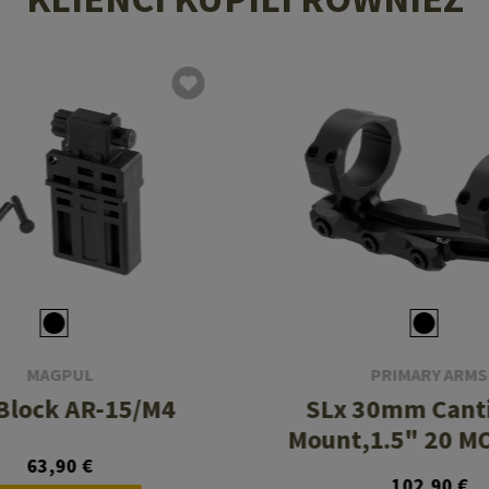
MAGPUL
PRIMARY ARMS
Block AR-15/M4
SLx 30mm Canti
Mount,1.5" 20 M
63,90 €
102,90 €