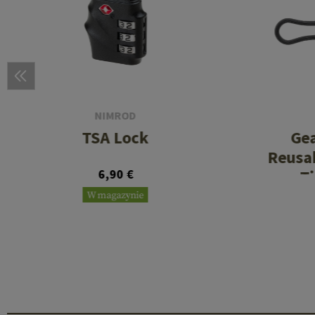
NIMROD
TSA Lock
Gea
Reusa
6,90 €
T
W magazynie