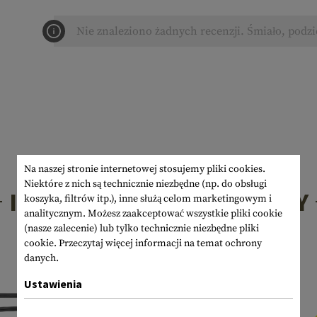
Nie znaleziono żadnych recenzji. Śmiało, podzi
Na naszej stronie internetowej stosujemy pliki cookies.
Niektóre z nich są technicznie niezbędne (np. do obsługi
INTERESUJĄCE PRODUKTY
koszyka, filtrów itp.), inne służą celom marketingowym i
analitycznym. Możesz zaakceptować wszystkie pliki cookie
(nasze zalecenie) lub tylko technicznie niezbędne pliki
cookie.
Przeczytaj więcej informacji na temat ochrony
danych.
Ustawienia