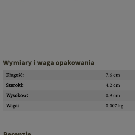
Recoil Parts
Cleaning Brushes
Case Deflectors
Cleaning Kits
Lufy
Bloki Gazowe
Dust Covers
Wymiary i waga opakowania
Akcesoria
Długość:
7.6 cm
Szeroki:
4.2 cm
Wysokość:
0.9 cm
Waga:
0.007 kg
Recenzje