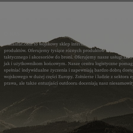
O NAS
armamat.com to wojskowy sklep internetowy dla Europy z bard
produktów. Oferujemy tysiące różnych produktów z zakresu spr
taktycznego i akcesoriów do broni. Oferujemy nasze usługi zar
jak i użytkownikom końcowym. Nasze centra logistyczne poma
spełniać indywidualne życzenia i zapewniają bardzo dobrą dost
wojskowego w dużej części Europy. Żołnierze i ludzie z sektora
prawa, ale także entuzjaści outdooru doceniają nasz niesamowi