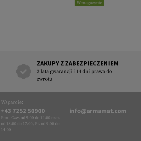
W magazynie
ZAKUPY Z ZABEZPIECZENIEM
2 lata gwarancji i 14 dni prawa do
zwrotu
Wsparcie:
+43 7252 50900
info@armamat.com
Pon - Czw. od 9:00 do 12:00 oraz
od 13:00 do 17:00, Pt. od 9:00 do
14:00