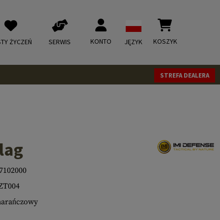
KONTO
KOSZYK
STY ŻYCZEŃ
SERWIS
JĘZYK
STREFA DEALERA
Flag
7102000
ZT004
arańczowy