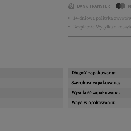
BANK TRANSFER
M
14-dniowa polityka zwrotó
Bezpłatnie
Wysyłka
z koszyk
Długość zapakowana:
Szerokość zapakowana:
Wysokość zapakowana:
Waga w opakowaniu: