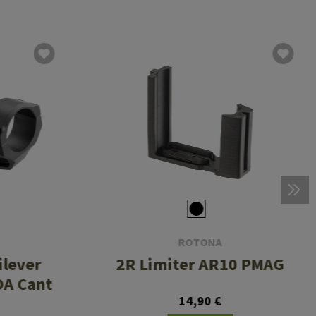
ROTONA
lever
2R Limiter AR10 PMAG
OA Cant
14,90 €