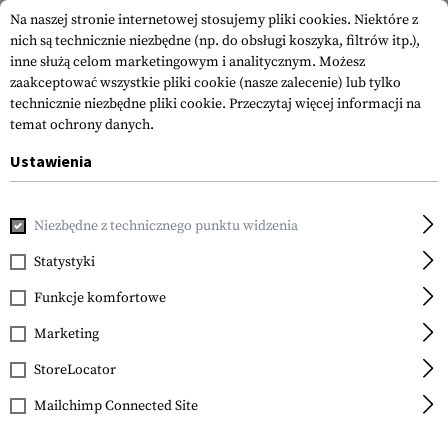
Na naszej stronie internetowej stosujemy pliki cookies. Niektóre z
nich są technicznie niezbędne (np. do obsługi koszyka, filtrów itp.),
inne służą celom marketingowym i analitycznym. Możesz
zaakceptować wszystkie pliki cookie (nasze zalecenie) lub tylko
technicznie niezbędne pliki cookie.
Przeczytaj więcej informacji na
temat ochrony danych.
Ustawienia
Strona główna
Akcesoria do Broni
Łoża
Other Handguar
Niezbędne z technicznego punktu widzenia
B&T
Remington 870 3x NAR
Statystyki
Handguard
Funkcje komfortowe
Marketing
StoreLocator
Mailchimp Connected Site