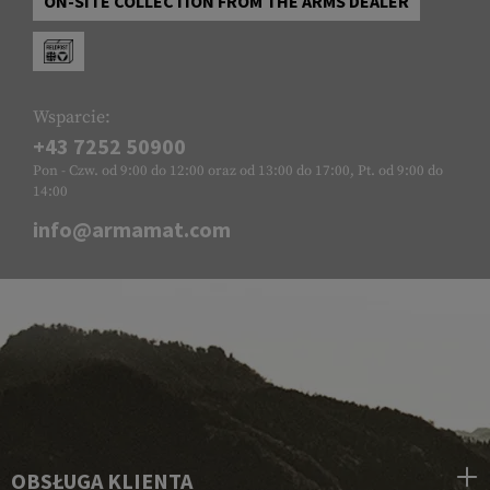
ON-SITE COLLECTION FROM THE ARMS DEALER
Wsparcie:
+43 7252 50900
Pon - Czw. od 9:00 do 12:00 oraz od 13:00 do 17:00, Pt. od 9:00 do
14:00
info@armamat.com
OBSŁUGA KLIENTA