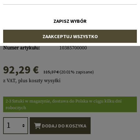
ZAPISZ WYBÓR
ZAAKCEPTUJ WSZYSTKO
Numer artykułu:
10385700000
92,29 €
115,37 €
(20.01% zapisane)
z VAT, plus koszty wysyłki
2-3 Sztuki w magazynie, dostawa do Polska w ciągu kilku dni
roboczych
DODAJ DO KOSZYKA