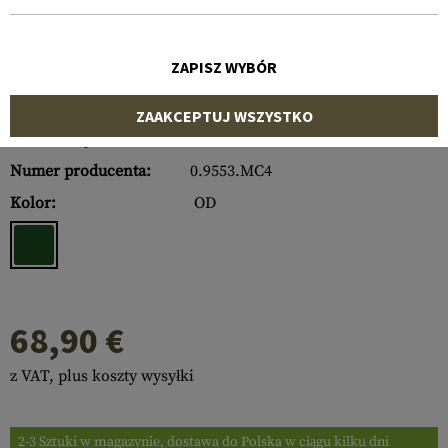
ZAPISZ WYBÓR
ZAAKCEPTUJ WSZYSTKO
Numer artykułu:
10496622000
Numer producenta:
0.9553.MC4
Kolor:
OD
68,90 €
z VAT, plus koszty wysyłki
2-3 Sztuki w magazynie, dostawa do Polska w ciągu kilku dni