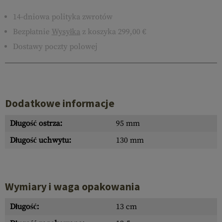
14-dniowa polityka zwrotów
Bezpłatnie
Wysyłka
z koszyka 299,00 €
Dostawy poczty polowej
Dodatkowe informacje
Długość ostrza:
95 mm
Długość uchwytu:
130 mm
Wymiary i waga opakowania
Długość:
13 cm