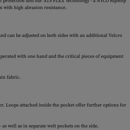
 protection and our 'ATS FLEX' technology - a NYCO RipStop
 with high abrasion resistance.
nd can be adjusted on both sides with an additional Velcro
operated with one hand and the critical pieces of equipment
in fabric.
er. Loops attached inside the pocket offer further options for
as well as in separate welt pockets on the side.