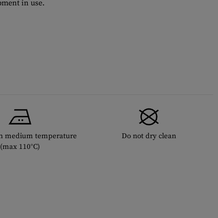
ment in use.
th medium temperature
Do not dry clean
(max 110°C)