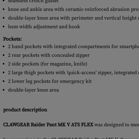
seamless crotch gusset
knee and ankle area with ceramic-reinforced abrasion pro
double-layer knee area with perimeter and vertical height
hem width adjustment and hook
Pockets:
2 hand pockets with integrated compartments for smartpho
2 rear pockets with concealed zipper
2 side pockets (for magazine, knife)
2 large thigh pockets with ‘quick-access’ zipper, integrat
2 lower leg pockets for emergency kit
double-layer knee area
product description
CLAWGEAR Raider Pant MK V ATS FLEX
was designed to meet