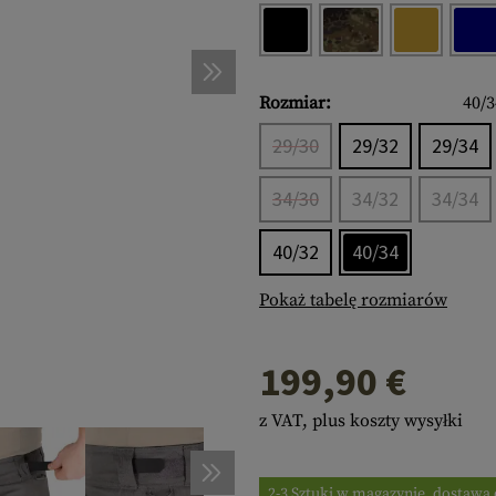
a
taże na Broń
ostałe
iena Osobista
ZĘDZIA POLOWE
zędzia Wielofunkcyjne
s
e
esoria
zety
AKI
Rozmiar:
40/3
CKI
s
IMATY
29/30
29/32
29/34
ng
ARKI
34/30
34/32
34/34
erki
IGACJA
40/32
40/34
ostałe
RACORD
acord Bracelets
celets
Pokaż tabelę rozmiarów
199,90 €
z VAT, plus koszty wysyłki
2-3 Sztuki w magazynie, dostawa 