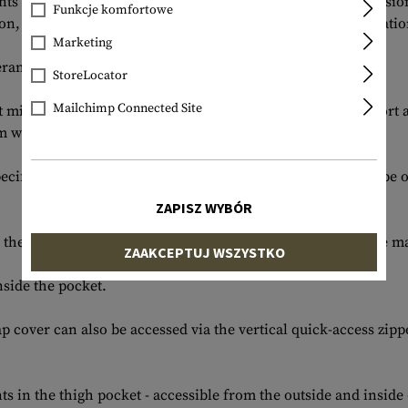
s are additionally equipped with ceramic-reinforced abrasion
Funkcje komfortowe
tton, 57% nylon offers good climate management in combination
Marketing
ceramic coating on the NYCO main material.
StoreLocator
Mailchimp Connected Site
 microfleece material on the inside offers maximum comfort a
mm wide.
pecific needs of operations: all functional components can be 
ZAPISZ WYBÓR
the pocket opening is reinforced with a double layer of the ma
ZAAKCEPTUJ WSZYSTKO
nside the pocket.
p cover can also be accessed via the vertical quick-access zipp
in the thigh pocket - accessible from the outside and inside - 