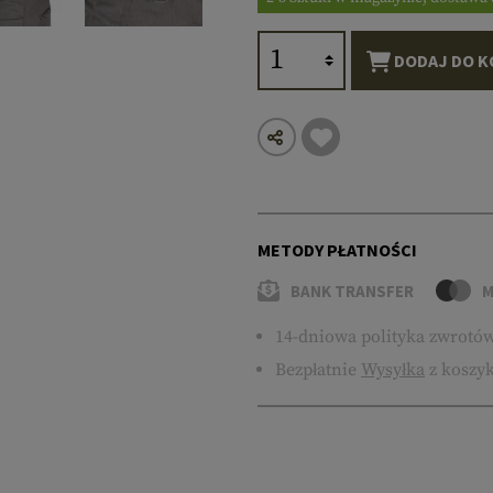
DODAJ DO K
METODY PŁATNOŚCI
BANK TRANSFER
M
14-dniowa polityka zwrotó
Bezpłatnie
Wysyłka
z koszyk