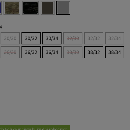
4
30/30
30/32
30/34
32/30
32/32
32/34
36/30
36/32
36/34
38/30
38/32
38/34
do Polska w ciągu kilku dni roboczych