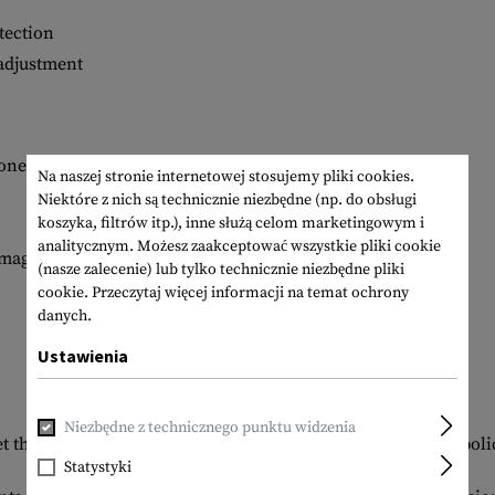
tection
 adjustment
ne and magazines as well as beckets for storage
Na naszej stronie internetowej stosujemy pliki cookies.
Niektóre z nich są technicznie niezbędne (np. do obsługi
koszyka, filtrów itp.), inne służą celom marketingowym i
analitycznym. Możesz zaakceptować wszystkie pliki cookie
ed magazine compartments and storage loops
(nasze zalecenie) lub tylko technicznie niezbędne pliki
cookie.
Przeczytaj więcej informacji na temat ochrony
danych.
Ustawienia
Niezbędne z technicznego punktu widzenia
 the highest demands in professional use in military and poli
Statystyki